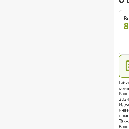
В
8
Гибк
комп
Ваш 
2024
Идеа
инве
помо
Такж
Ваше