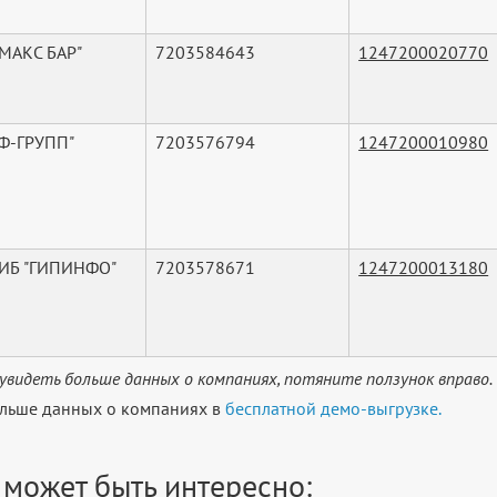
МАКС БАР"
7203584643
1247200020770
Ф-ГРУПП"
7203576794
1247200010980
"ИБ "ГИПИНФО"
7203578671
1247200013180
увидеть больше данных о компаниях, потяните ползунок вправо.
льше данных о компаниях в
бесплатной демо-выгрузке.
 может быть интересно: