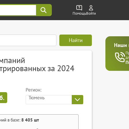
Помощь
Войти
Найти
Наши 
П
омпаний
д
П
трированных за 2024
Регион:
б.
Тюмень
ний в базе:
8 405
шт