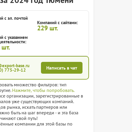
й с эл. почтой
Компаний с сайтами:
229
шт.
й с указанием
еятельности:
5
шт.
@export-base.ru
Написать в чат
0) 775-29-12
зовать множество фильтров: тип
ругие.
Нажмите, чтобы попробовать.
все организации, зарегистрированные в
лиалов уже существующих компаний.
дов рынка, искать партнеров или
жно быть на шаг впереди - и эта база
чинают свой путь!
елённые компании для этой базы по