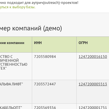
чно подходит для аутрич(outreach)-проектов!
уться к выбору базы.
мер компаний (демо)
ние компании
ИНН
ОГРН
СТВО С
7203580984
1247200016150
НИЧЕННОЙ
ТСТВЕННОСТЬЮ
ТЕХ"
АЛЬФА ЛИФТ"
7203572447
1247200005513
"КАБЕЛЬОПТ"
7203569356
1247200001751