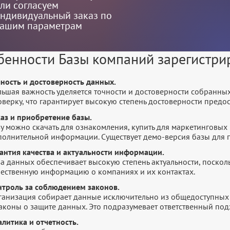
ли согласуем
ндивидуальный заказ по
ашим параметрам
бенности Базы компаний зарегистри
чность и достоверность данных.
льшая важность уделяется точности и достоверности собранны
оверку, что гарантирует высокую степень достоверности пред
каз и приобретение базы.
у можно скачать для ознакомления, купить для маркетинговых 
полнительной информации. Существует демо-версия базы для п
рантия качества и актуальности информации.
а данных обеспечивает высокую степень актуальности, посколь
чественную информацию о компаниях и их контактах.
нтроль за соблюдением законов.
ганизация собирает данные исключительно из общедоступных 
законы о защите данных. Это подразумевает ответственный по
литика и отчетность.