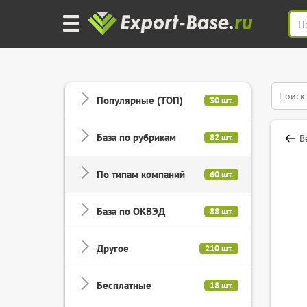
Популярные (ТОП)
30 шт.
База по рубрикам
82 шт.
В
По типам компаний
60 шт.
База по ОКВЭД
88 шт.
Другое
210 шт.
Бесплатные
18 шт.