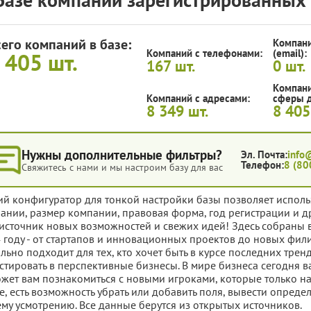
сего компаний в базе:
Компани
Компаний с телефонами:
(email):
 405
шт.
167
шт.
0
шт.
Компани
Компаний с адресами:
сферы д
8 349
шт.
8 40
Нужны дополнительные фильтры?
Эл. Почта:
info
Телефон:
8 (80
Свяжитесь с нами и мы настроим базу для вас
ий конфигуратор для тонкой настройки базы позволяет исполь
ании, размер компании, правовая форма, год регистрации и д
источник новых возможностей и свежих идей! Здесь собраны 
 году - от стартапов и инновационных проектов до новых фи
льно подходит для тех, кто хочет быть в курсе последних трен
стировать в перспективные бизнесы. В мире бизнеса сегодня ва
жет вам познакомиться с новыми игроками, которые только на
е, есть возможность убрать или добавить поля, вывести опред
му усмотрению. Все данные берутся из открытых источников.