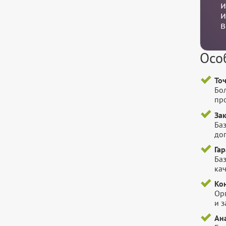
и
и
в
Осо
То
Бо
пр
За
Баз
до
Га
Баз
ка
Ко
Ор
и 
Ана