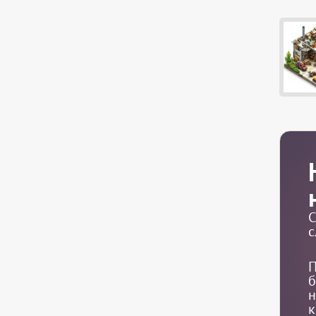
С
с
П
б
н
к