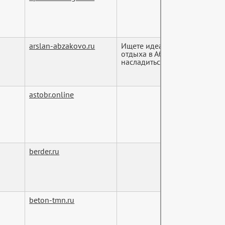
arslan-abzakovo.ru
Ищете идеальное место для
отдыха в Абзаково? "Арслан"
насладиться ком...
astobr.online
berder.ru
beton-tmn.ru