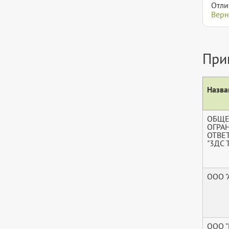
Отли
Верн
При
Назва
ОБЩЕ
ОГРА
ОТВЕ
"3ДС 
ООО "
ООО 