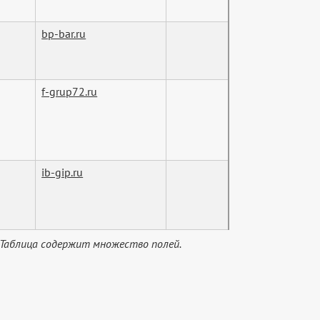
bp-bar.ru
f-grup72.ru
ib-gip.ru
 Таблица содержит множество полей.