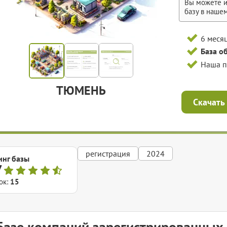
Вы можете и
базу в наше
6 меся
База о
Наша 
ТЮМЕНЬ
Скачать
регистрация
2024
инг базы
7
ок:
15
Базе компаний зарегистрированных