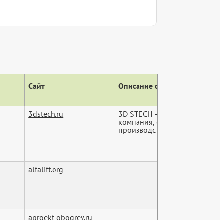
Сайт
Описание сайта (тег descript
3dstech.ru
3D STECH – молодая и инно
компания, специализирующа
производстве высококачеств
alfalift.org
aproekt-obogrev.ru