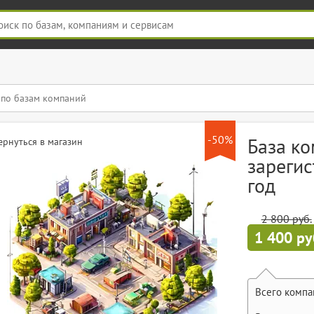
-50%
База к
ернуться в магазин
зарегис
год
2 800 руб.
1 400 ру
Всего компа