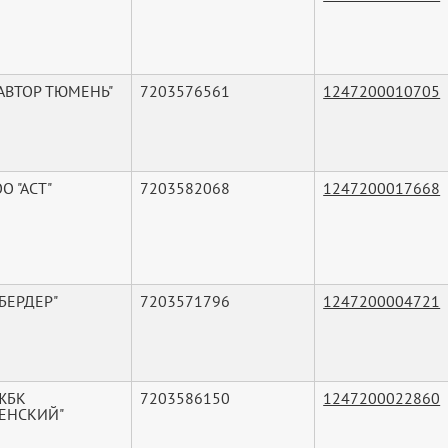
"АВТОР ТЮМЕНЬ"
7203576561
1247200010705
О "АСТ"
7203582068
1247200017668
БЕРДЕР"
7203571796
1247200004721
ЖБК
7203586150
1247200022860
ЕНСКИЙ"