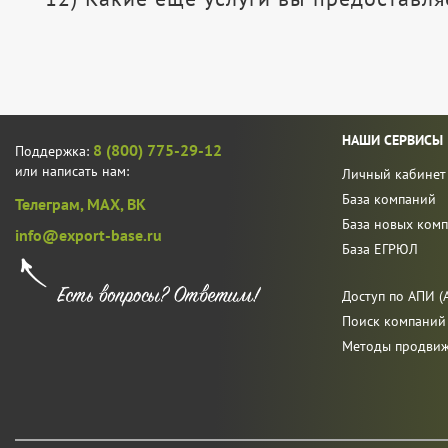
НАШИ СЕРВИСЫ
8 (800) 775-29-12
Поддержка:
или написать нам:
Личный кабинет
База компаний
Телеграм,
MAX,
ВК
База новых ком
info@export-base.ru
База ЕГРЮЛ
Доступ по АПИ (A
Поиск компаний
Методы продви