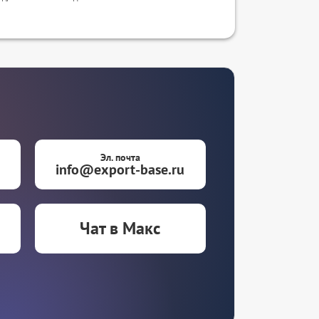
Эл. почта
info@export-base.ru
Чат в Макс