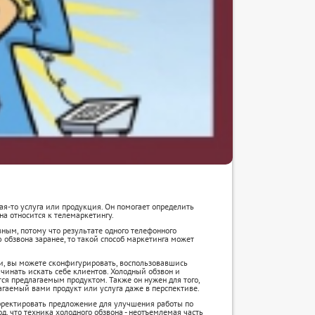
ая-то услуга или продукция. Он помогает определить
на относится к телемаркетингу.
ным, потому что результате одного телефонного
 обзвона заранее, то такой способ маркетинга может
, вы можете сконфигурировать, воспользовавшись
начинать искать себе клиентов. Холодный обзвон и
тся предлагаемым продуктом. Также он нужен для того,
агаемый вами продукт или услуга даже в перспективе.
рректировать предложение для улучшения работы по
д, что техника холодного обзвона - неотъемлемая часть