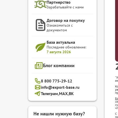
Партнерство
Зарабатывайте с нами
Договор на покупку
Ознакомиться с
документом
База актуальна
Последнее обновление:
7 августа 2026
Блог компании
"Х
8 800 775-29-12
ак
К
info@export-base.ru
ра
п
Телеграм,
MAX,
ВК
Б
се
су
ч
Не нашли нужную базу?
С
пр