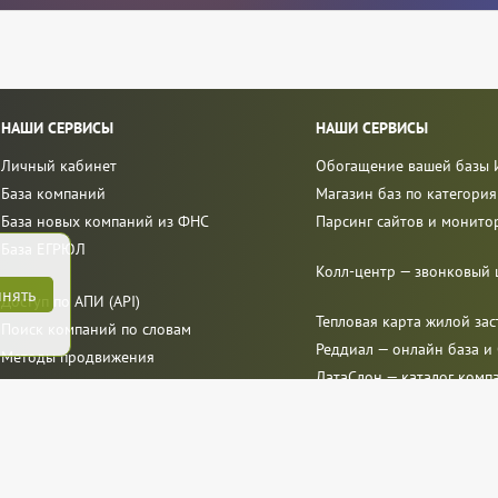
НАШИ СЕРВИСЫ
НАШИ СЕРВИСЫ
Личный кабинет
Обогащение вашей базы
База компаний
Магазин баз по категори
База новых компаний из ФНС
Парсинг сайтов и монито
База ЕГРЮЛ
Колл-центр — звонковый 
нять
Доступ по АПИ (API)
Тепловая карта жилой за
Поиск компаний по словам
Реддиал — онлайн база и
Методы продвижения
ДатаСлон — каталог комп
Политика конфиденциаль
Отзывы в Яндекс
и
Google