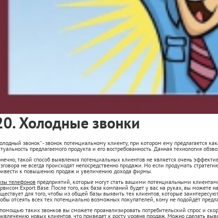
20. Холодные звонки
олодный звонок" - звонок потенциальному клиенту, при котором ему предлагается как
туальность предлагаемого продукта и его востребованность. Данная технология обзво
онечно, такой способ выявления потенциальных клиентов не является очень эффектив
зговора не всегда происходят непосредственно продажи. Но если продумать стратегию
ривести к повышению продаж и увеличению дохода фирмы.
азы телефонов
предприятий, которые могут стать вашими потенциальными клиентами
рвисом Export Base. После того, как база компаний будет у вас на руках, вы можете 
ществует для того, чтобы из общей базы выявить тех клиентов, которые заинтересую
тобы отсеять всех тех потенциально возможных покупателей, кому не подойдёт предл
 помощью таких звонков вы сможете проанализировать потребительский спрос и ско
ивлечению новых клиентов, что приведет к росту уровня продаж. Можно сделать выво