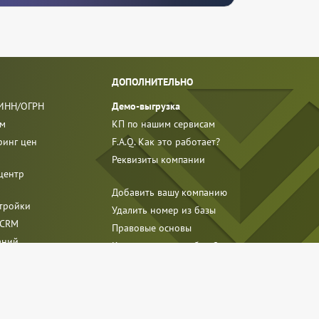
ДОПОЛНИТЕЛЬНО
 ИНН/ОГРН
Демо-выгрузка
ям
КП по нашим сервисам
ринг цен
F.A.Q. Как это работает?
Реквизиты компании
центр
Добавить вашу компанию
стройки
Удалить номер из базы
 CRM
Правовые основы
аний
Как использовать базу?
Выборку скачали:
159 734 раз
ности