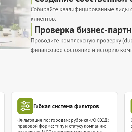
Собирайте квалифицированные лиды с 
клиентов.
Проверка бизнес-парт
Проводите комплексную проверку (due 
финансовое состояние и историю ком
Гибкая система фильтров
Фильтрация по: городам; рубрикам/ОКВЭД;
правовой форме; типу и статусу компании;
размеру по МСП; дате регистрации; и т.д.