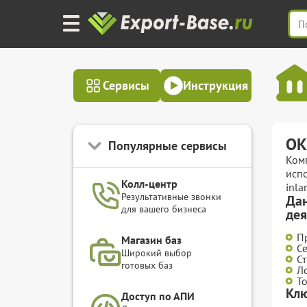
Сервисы
Инструкция
ОК
Популярные сервисы
Ком
исп
Колл-центр
inl
Результативные звонки
Дан
для вашего бизнеса
дея
П
Магазин баз
С
Широкий выбор
С
готовых баз
Л
Т
Клю
Доступ по АПИ