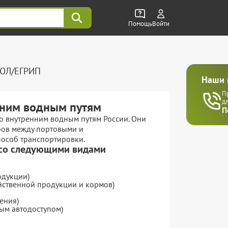
Помощь
Войти
РЮЛ/ЕГРИП
Наши 
П
д
нним водным путям
П
о внутренним водным путям России. Они
ров между портовыми и
пособ транспортировки.
 со следующими видами
одукции)
йственной продукции и кормов)
ения)
ым автодоступом)