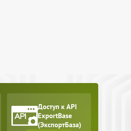
Доступ к API
ExportBase
(ЭкспортБаза)