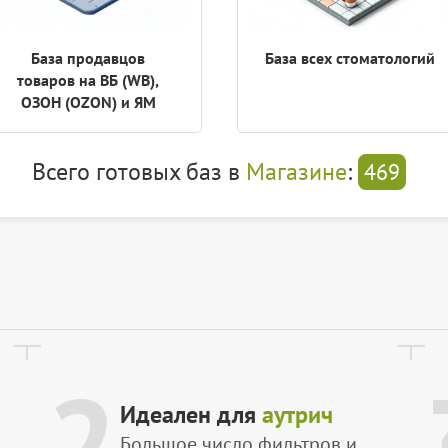
База продавцов
База всех стоматологий
товаров на ВБ (WB),
ОЗОН (OZON) и ЯМ
Всего готовых баз в
Магазине
:
469
2
Идеален для
аутрич
Большое число фильтров и