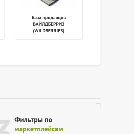
База продавцов
База аккреди
ВАЙЛДБЕРРИЗ
ИТ-компа
(WILDBERRIES)
3
Фильтры по
маркетплейсам