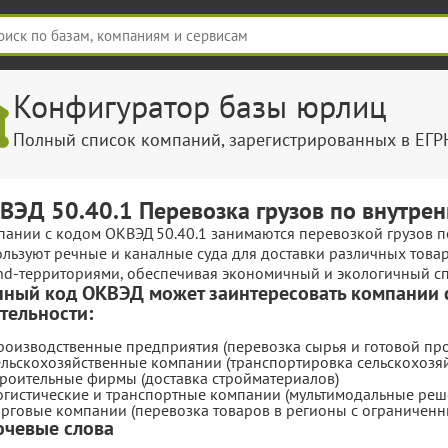
Конфигуратор базы юрлиц
Полный список компаний, зарегистрированных в ЕГ
ВЭД 50.40.1 Перевозка грузов по внутре
пании с кодом ОКВЭД 50.40.1 занимаются перевозкой грузов п
ользуют речные и каналные суда для доставки различных това
and‑территориями, обеспечивая экономичный и экологичный с
ный код ОКВЭД может заинтересовать компании
тельности:
роизводственные предприятия (перевозка сырья и готовой пр
ельскохозяйственные компании (транспортировка сельскохозя
троительные фирмы (доставка стройматериалов)
огистические и транспортные компании (мультимодальные реш
орговые компании (перевозка товаров в регионы с ограниченн
чевые слова