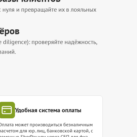
нуля и превращайте их в лояльных
нёров
diligence): проверяйте надёжность,
паний.
Удобная система оплаты
Оплата может производиться безналичным
расчетом для юр. лиц, банковской картой, с
помощью SberPay или через СБП для физ.