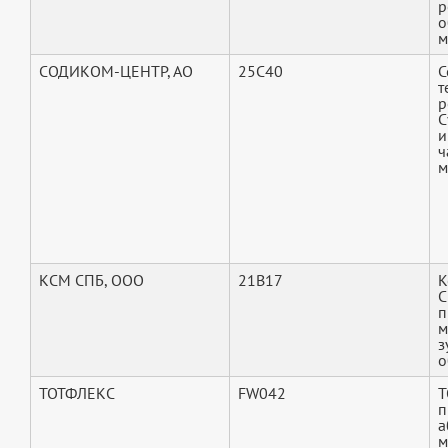
р
о
м
СОДИКОМ-ЦЕНТР, АО
25C40
С
т
р
С
и
ч
м
КСМ СПБ, ООО
21B17
К
С
п
м
з
о
ТОТФЛЕКС
FW042
T
п
а
м