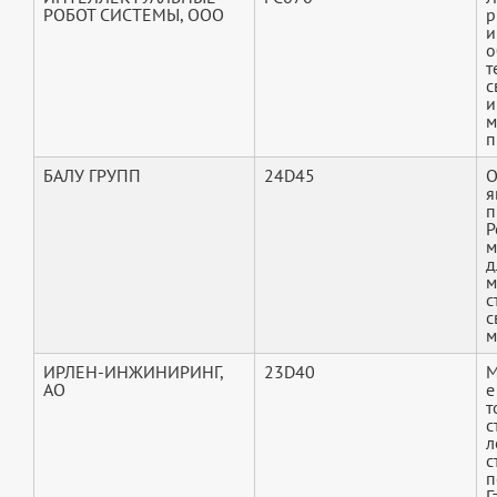
РОБОТ СИСТЕМЫ, ООО
р
и
о
т
с
и
м
п
БАЛУ ГРУПП
24D45
О
я
п
Р
м
д
м
с
с
м
ИРЛЕН-ИНЖИНИРИНГ,
23D40
М
АО
е
т
с
л
с
п
Г