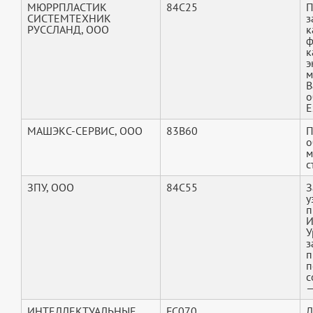
МЮРРПЛАСТИК
84C25
П
СИСТЕМТЕХНИК
з
РУССЛАНД, ООО
к
ф
к
э
м
В
о
E
МАШЭКС-СЕРВИС, ООО
83B60
П
о
м
с
ЗПУ, ООО
84C55
З
у
п
И
У
з
п
п
с
—
ИНТЕЛЛЕКТУАЛЬНЫЕ
FC070
Л