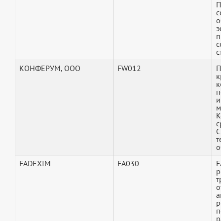
П
с
о
э
п
с
с
КОНФЕРУМ, ООО
FW012
П
к
к
п
и
м
К
с
С
т
о
FADEXIM
FA030
F
р
т
о
а
р
п
р