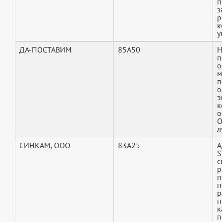
п
з
р
к
у
ДА-ПОСТАВИМ
85A50
Н
п
о
м
п
о
э
к
о
О
л
СИНКАМ, ООО
83A25
А
S
с
р
п
п
р
п
к
п