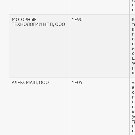
п
о
МОТОРНЫЕ
1E90
К
ТЕХНОЛОГИИ НПП, ООО
т
к
п
о
о
и
о
ц
у
р
ш
АЛЕКСМАШ, ООО
1E05
«
в
о
п
п
о
к
у
т
п
с