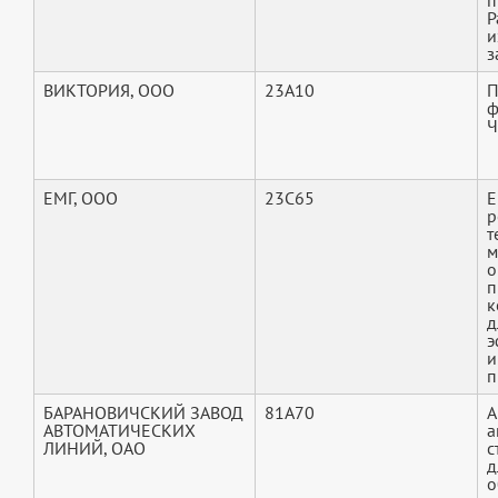
п
Р
и
з
ВИКТОРИЯ, ООО
23A10
П
ф
Ч
ЕМГ, ООО
23C65
E
р
т
м
о
п
к
д
э
и
п
БАРАНОВИЧСКИЙ ЗАВОД
81A70
А
АВТОМАТИЧЕСКИХ
а
ЛИНИЙ, ОАО
с
д
о