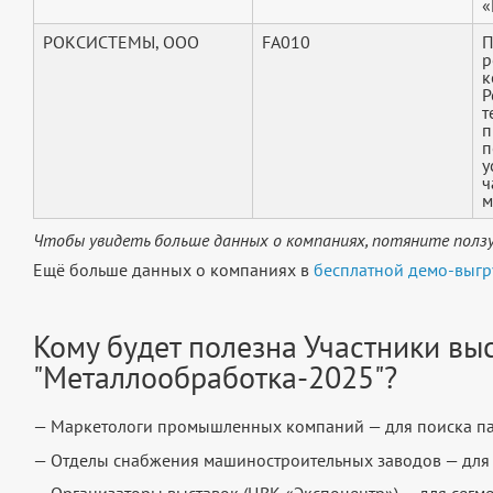
«
РОКСИСТЕМЫ, ООО
FA010
П
р
к
Р
т
п
п
у
ч
м
Чтобы увидеть больше данных о компаниях, потяните ползу
Ещё больше данных о компаниях в
бесплатной демо-выгр
Кому будет полезна Участники вы
"Металлообработка-2025"?
— Маркетологи промышленных компаний — для поиска па
— Отделы снабжения машиностроительных заводов — для
— Организаторы выставок (ЦВК «Экспоцентр») — для сегме