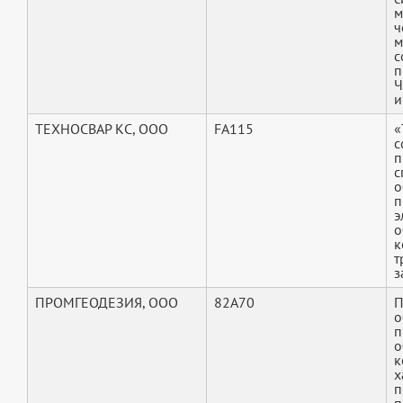
м
ч
м
с
п
Ч
и
ТЕХНОСВАР КС, ООО
FA115
«
с
п
с
о
п
э
о
к
т
з
ПРОМГЕОДЕЗИЯ, ООО
82A70
П
о
п
о
к
х
п