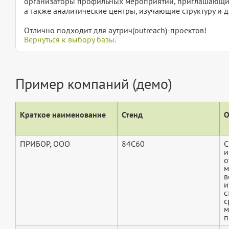
организаторы профильных мероприятий, приглашающие
а также аналитические центры, изучающие структуру и 
Отлично подходит для аутрич(outreach)-проектов!
Вернуться к выбору базы.
Пример компаний (демо)
Краткое наименование
Стенд
О
ПРИБОР, ООО
84C60
С
и
о
м
в
и
с
с
м
п