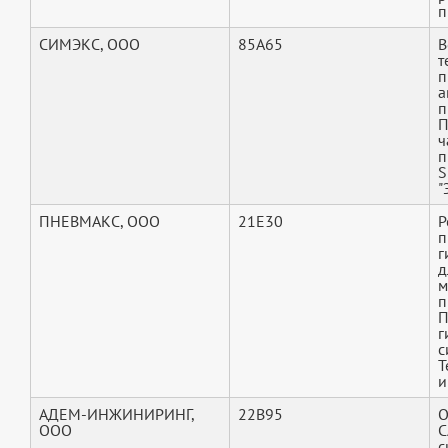
п
СИМЭКС, ООО
85A65
В
т
п
а
п
П
ч
п
S
"
ПНЕВМАКС, ООО
21E30
Р
п
г
д
м
п
П
г
с
Т
и
АДЕМ-ИНЖИНИРИНГ,
22B95
О
ООО
C
с