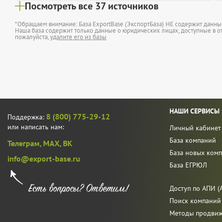
Посмотреть все 37 источников
*Обращаем внимание: База ExportBase (ЭкспортБаза) НЕ содержит данн
Наша база содержит только данные о юридических лицах, доступные в от
пожалуйста,
удалите его из базы
НАШИ СЕРВИСЫ
8 (800) 775-29-12
Поддержка:
или написать нам:
Личный кабинет
База компаний
Телеграм,
MAX,
ВК
База новых ком
info@export-base.ru
База ЕГРЮЛ
Доступ по АПИ (A
Поиск компаний
Методы продви