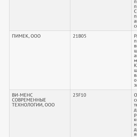
п
п
С
п
а
с
ПИМЕК, ООО
21B05
Р
п
в
ш
а
м
К
ш
в
о
э
ВИ-МЕНС
23F10
О
СОВРЕМЕННЫЕ
с
ТЕХНОЛОГИИ, ООО
т
д
р
к
н
д
я