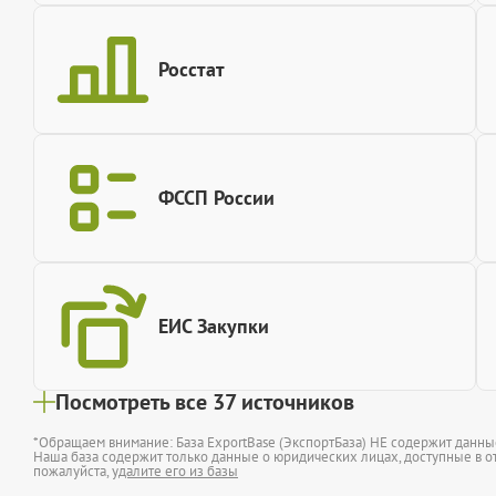
Росстат
ФССП России
ЕИС Закупки
Посмотреть все 37 источников
*Обращаем внимание: База ExportBase (ЭкспортБаза) НЕ содержит данн
Наша база содержит только данные о юридических лицах, доступные в от
пожалуйста,
удалите его из базы