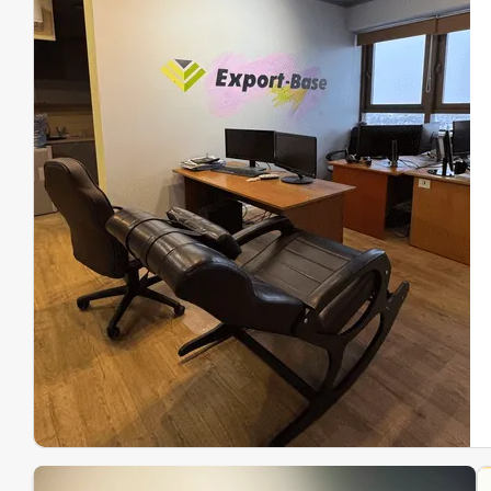
Эк
Ин