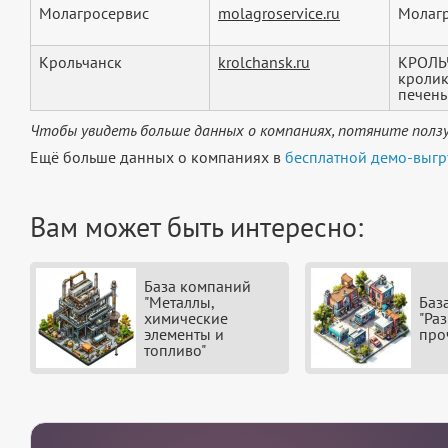
Молагросервис
molagroservice.ru
Молагр
Крольчанск
krolchansk.ru
КРОЛЬЧ
кролик
печень
Чтобы увидеть больше данных о компаниях, потяните ползу
Ещё больше данных о компаниях в
бесплатной демо-выгр
Вам может быть интересно:
База компаний
"Металлы,
Баз
химические
"Ра
элементы и
про
топливо"