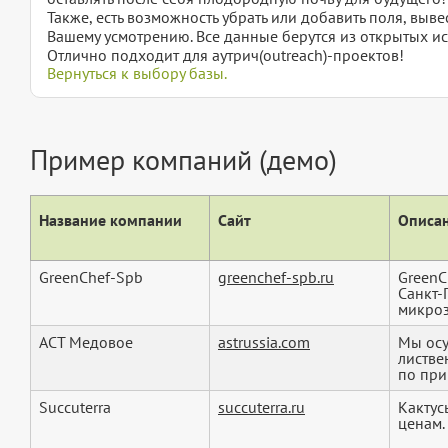
Также, есть возможность убрать или добавить поля, вы
Вашему усмотрению. Все данные берутся из открытых ис
Отлично подходит для аутрич(outreach)-проектов!
Вернуться к выбору базы.
Пример компаний (демо)
Название компании
Сайт
Описан
GreenChef-Spb
greenchef-spb.ru
GreenC
Санкт-
микроз
АСТ Медовое
astrussia.com
Мы осу
листве
по при
Succuterra
succuterra.ru
Кактус
ценам.