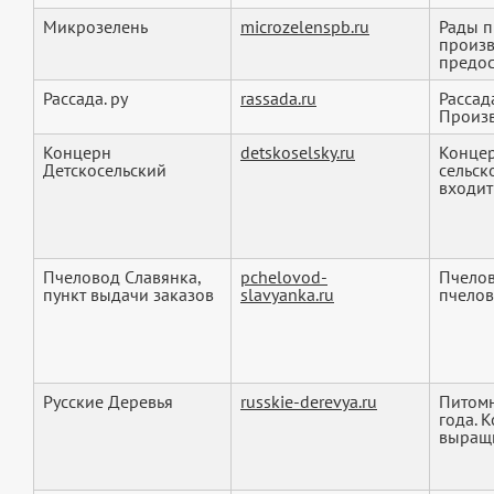
Микрозелень
microzelenspb.ru
Рады п
произв
предос
Рассада. ру
rassada.ru
Рассад
Произ
Концерн
detskoselsky.ru
Концер
Детскосельский
сельск
входит 
Пчеловод Славянка,
pchelovod-
Пчелов
пункт выдачи заказов
slavyanka.ru
пчелов
Русские Деревья
russkie-derevya.ru
Питомн
года. 
выращи