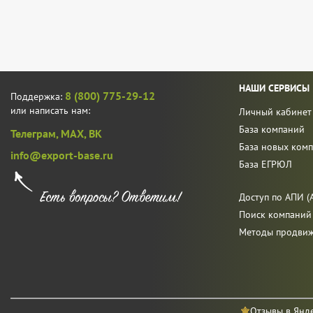
НАШИ СЕРВИСЫ
8 (800) 775-29-12
Поддержка:
или написать нам:
Личный кабинет
База компаний
Телеграм,
MAX,
ВК
База новых ком
info@export-base.ru
База ЕГРЮЛ
Доступ по АПИ (A
Поиск компаний
Методы продви
Отзывы в Янд