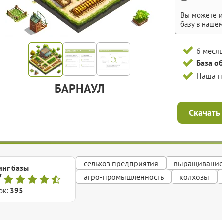
Вы можете и
базу в наше
6 меся
База о
Наша 
БАРНАУЛ
Скачать
сельхоз предприятия
выращивани
инг базы
7
агро-промышленность
колхозы
ок:
395