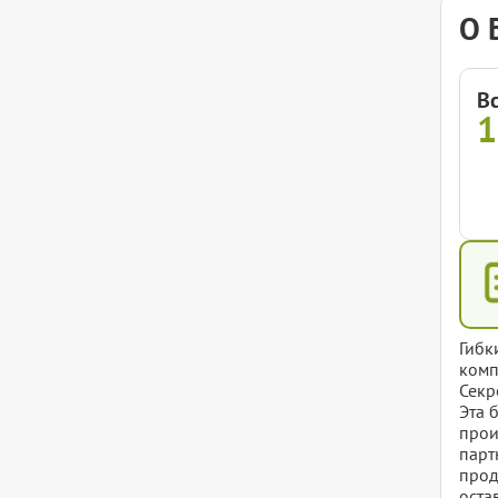
О 
В
Гибк
комп
Секр
Эта 
прои
парт
прод
оста