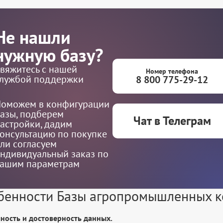
Не нашли
нужную базу?
вяжитесь с нашей
Номер телефона
лужбой поддержки
8 800 775-29-12
оможем в конфигурации
азы, подберем
Чат в Телеграм
астройки, дадим
онсультацию по покупке
ли согласуем
ндивидуальный заказ по
ашим параметрам
бенности Базы агропромышленных 
чность и достоверность данных.