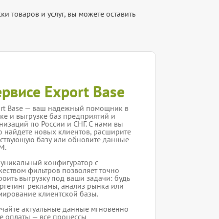
и товаров и услуг, вы можете оставить
ервисе Export Base
rt Base — ваш надежный помощник в
ке и выгрузке баз предприятий и
низаций по России и СНГ. С нами вы
о найдете новых клиентов, расширите
ствующую базу или обновите данные
M.
уникальный конфигуратор с
еством фильтров позволяет точно
роить выгрузку под ваши задачи: будь
аргетинг рекламы, анализ рынка или
ирование клиентской базы.
чайте актуальные данные мгновенно
е оплаты — все процессы