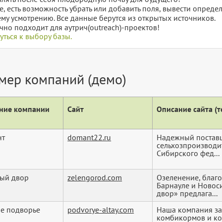
е, есть возможность убрать или добавить поля, вывести опред
му усмотрению. Все данные берутся из открытых источников.
чно подходит для аутрич(outreach)-проектов!
уться к выбору базы.
мер компаний (демо)
ние компании
Сайт
Описание сайта (те
нт
domant22.ru
Надежный постав
сельхозпроизводи
Сибирского фед...
ый двор
zelengorod.com
Озеленение, благо
Барнауле и Новос
двор» предлага...
е подворье
podvorye-altay.com
Наша компания за
комбикормов и ко