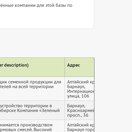
елённые компании для этой базы по
г description)
Адрес
Теле
щик семенной продукции для
Алтайский край,
+7 (9*
телей на всей территории
Барнаул,
Интернациональная
улица, 106
устройство территории в
Барнаул,
+7 (9*
ибирске Компания «Зеленый
Красноармейский
просп., 36
нимается производством
Алтайский край,
+7 (9*
рмовых смесей. Высокий
Барнаул городской