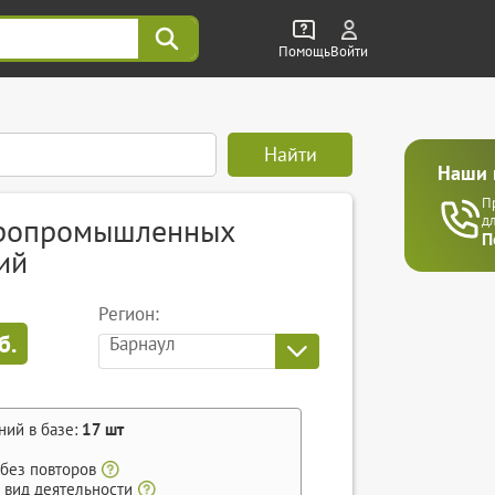
Помощь
Войти
Найти
Наши 
П
гропромышленных
д
П
ий
Регион:
б.
Барнаул
ний в базе:
17
шт
 без повторов
 вид деятельности