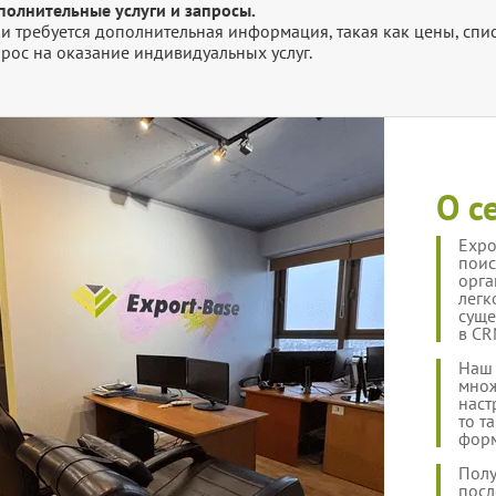
полнительные услуги и запросы.
и требуется дополнительная информация, такая как цены, списк
рос на оказание индивидуальных услуг.
О с
Expo
поис
орга
легк
суще
в CR
Наш 
множ
наст
то т
форм
Полу
посл