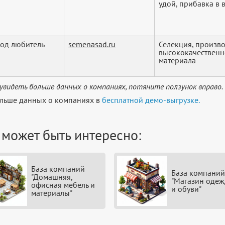
удой, прибавка в ве
од любитель
semenasad.ru
Селекция, произв
высококачественн
материала
увидеть больше данных о компаниях, потяните ползунок вправо.
льше данных о компаниях в
бесплатной демо-выгрузке.
 может быть интересно:
База компаний
База компаний
"Домашняя,
"Магазин оде
офисная мебель и
и обуви"
материалы"