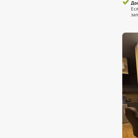
До
Есл
зап