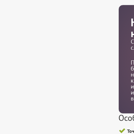
С
с
П
б
н
к
и
и
в
Осо
То