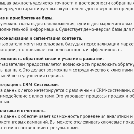
льшая важность уделяется точности и достоверности собранны
оверку, что гарантирует высокую степень достоверности пред
каз и приобретение базы.
у можно скачать для ознакомления, купить для маркетинговых 
полнительной информации. Существует демо-версия базы для п
рсонализация и сегментация контента.
льзователи могут использовать базу для персонализации марк
итории, что повышает их релевантность и эффективность.
зможность обратной связи и участие в развитии.
ьзователям предоставляется возможность предложить обратную
зы данных. Это делает возможным сотрудничество с клиентами 
льнейшего улучшения сервиса.
теграция с CRM-Системами.
за данных легко интегрируется с различными CRM-системами,
аимодействие с клиентами. Это упрощает процессы продаж и 
нных.
литика и отчетность.
за данных обеспечивает возможность проведения аналитики и 
ркетинговых кампаний. Вы можете отслеживать ключевые показ
атегии в соответствии с результатами.