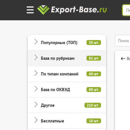
Популярные (ТОП)
30 шт.
База по рубрикам
82 шт.
В
По типам компаний
60 шт.
База по ОКВЭД
88 шт.
Другое
210 шт.
Бесплатные
18 шт.