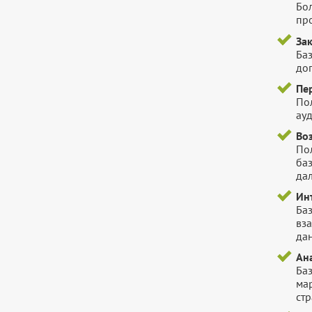
Бо
пр
За
Баз
до
Пе
По
ауд
Во
Пол
ба
да
Ин
Ба
вз
да
Ана
Ба
ма
стр