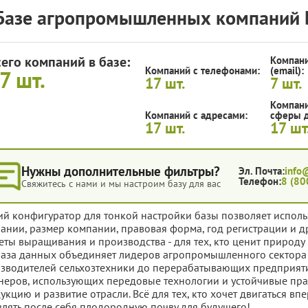
Базе агропромышленных компаний 
сего компаний в базе:
Компани
Компаний с телефонами:
(email):
17
шт.
17
шт.
7
шт.
Компани
Компаний с адресами:
сферы д
17
шт.
17
шт
Нужны дополнительные фильтры?
Эл. Почта:
info
Телефон:
8 (80
Свяжитесь с нами и мы настроим базу для вас
ий конфигуратор для тонкой настройки базы позволяет исполь
ании, размер компании, правовая форма, год регистрации и д
еты выращивания и производства - для тех, кто ценит природу 
база данных объединяет лидеров агропромышленного сектора 
зводителей сельхозтехники до перерабатывающих предприяти
неров, использующих передовые технологии и устойчивые пра
укцию и развитие отрасли. Всё для тех, кто хочет двигаться вп
влять после себя плодородную почву для будущего!