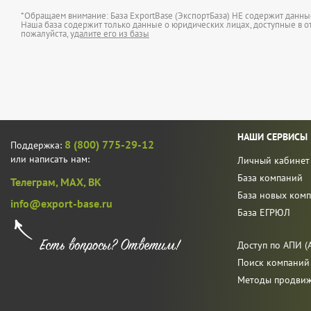
*Обращаем внимание: База ExportBase (ЭкспортБаза) НЕ содержит данн
Наша база содержит только данные о юридических лицах, доступные в от
пожалуйста,
удалите его из базы
НАШИ СЕРВИСЫ
8 (800) 775-29-12
Поддержка:
или написать нам:
Личный кабинет
База компаний
Телеграм,
MAX,
ВК
База новых ком
info@export-base.ru
База ЕГРЮЛ
Доступ по АПИ (A
Поиск компаний
Методы продви