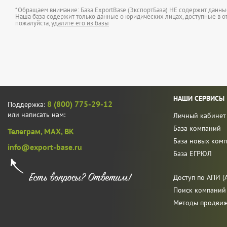
*Обращаем внимание: База ExportBase (ЭкспортБаза) НЕ содержит данн
Наша база содержит только данные о юридических лицах, доступные в от
пожалуйста,
удалите его из базы
НАШИ СЕРВИСЫ
8 (800) 775-29-12
Поддержка:
или написать нам:
Личный кабинет
База компаний
Телеграм,
MAX,
ВК
База новых ком
info@export-base.ru
База ЕГРЮЛ
Доступ по АПИ (A
Поиск компаний
Методы продви