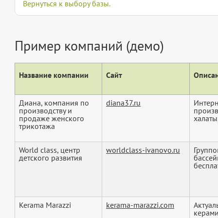
Вернуться к выбору базы.
Пример компаний (демо)
Название компании
Сайт
Описан
Диана, компания по
diana37.ru
Интерн
производству и
произв
продаже женского
халаты,
трикотажа
World class, центр
worldclass-ivanovo.ru
Группо
детского развития
бассей
беспла
Kerama Marazzi
kerama-marazzi.com
Актуал
керами