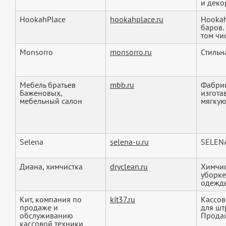
и деко
HookahPlace
hookahplace.ru
Hookah
баров.
том чис
Monsorro
monsorro.ru
Стильн
Мебель братьев
mbb.ru
Фабрик
Баженовых,
изгота
мебельный салон
мягкую 
Selena
selena-u.ru
SELEN
Диана, химчистка
dryclean.ru
Химчис
уборке
одежды
Кит, компания по
kit37.ru
Кассов
продаже и
для шт
обслуживанию
Продаж
кассовой техники