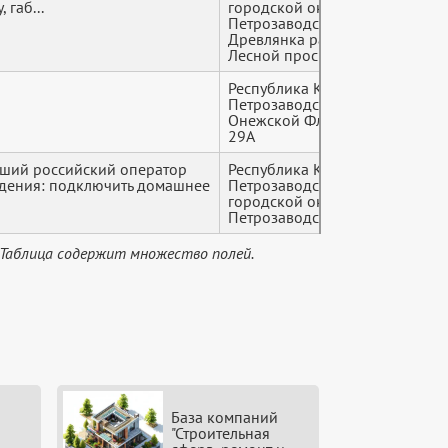
 габ...
городской округ,
Петрозаводск,
Древлянка район,
Лесной проспект, 47а
Республика Карелия,
+7 (9*
Петрозаводск, улица
Онежской Флотилии,
29А
ший российский оператор
Республика Карелия,
+7 (9*
дения: подключить домашнее
Петрозаводский
городской округ,
Петрозаводск
 Таблица содержит множество полей.
База компаний
"Строительная