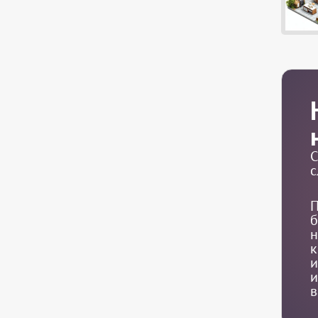
С
с
П
б
н
к
и
и
в