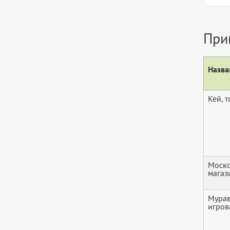
При
Назва
Кей, 
Моско
магаз
Мурав
игров