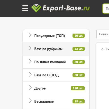
Популярные (ТОП)
30 шт.
База по рубрикам
82 шт.
В
По типам компаний
60 шт.
База по ОКВЭД
88 шт.
Другое
210 шт.
Бесплатные
18 шт.