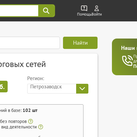
Помощь
Войти
Найти
Наши 
П
рговых сетей
д
П
Регион:
б.
Петрозаводск
ний в базе:
102
шт
 без повторов
 вид деятельности