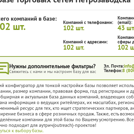
сего компаний в базе:
Компани
Компаний с телефонами:
(email):
102
шт.
102
шт.
43
шт
Компани
Компаний с адресами:
сферы д
102
шт.
102
ш
Нужны дополнительные фильтры?
Эл. Почта:
info
Телефон:
8 (80
Свяжитесь с нами и мы настроим базу для вас
ий конфигуратор для тонкой настройки базы позволяет исполь
ании, размер компании, правовая форма, год регистрации и д
обширная и актуальная база данных компаний, владеющих соб
ана информация о ведущих ритейлерах, их масштабах, региона
менимый ресурс для тех, кто ищет стратегических партнеров, 
ирение бизнеса в сфере розничных продаж. Также, есть возмож
делённые компании для этой базы по Вашему усмотрению. Все
чно подходит для аутрич(outreach)-проектов!
уться к выбору базы.