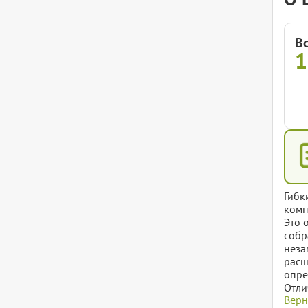
В
Гибк
комп
Это 
собр
неза
расш
опре
Отли
Верн