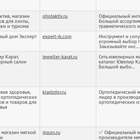
ктив, магазин
ohotaktiv.ru
Официальный инте
ов для охоты,
Большой ассортим
ки и туризма
травматического и 
вый дом Эксперт
expert-rk.com
Инструмент и соп
огромный выбор п
Заказывайте инс...
р Карат,
jeweller-karat.ru
Сеть ювелирных м
рный салон
каталог Ювелир Ка
Большой выбо...
вая здоровья,
kladzdor.ru
Ортопедический м
 ортопедических
лидер в производ
ов и товаров для
ортопедических из
вья
 магазин мягкой
moon.ru
✅ Официальный и
ли
производителя ме