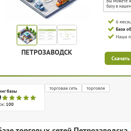
Вы можете и
базу в наше
6 меся
База о
Наша 
ПЕТРОЗАВОДСК
Скачать
торговая сеть
торговля
инг базы
9
ок:
100
Базе торговых сетей Петрозаводска