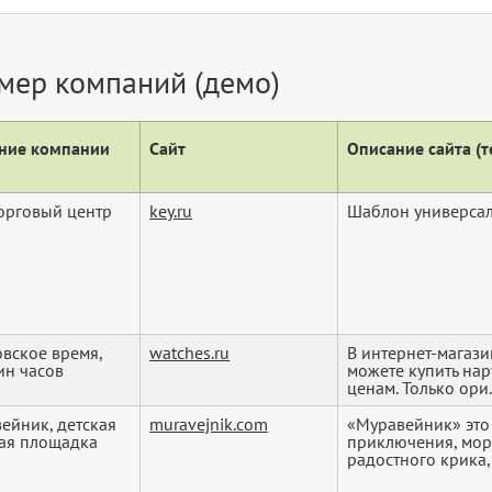
мер компаний (демо)
ние компании
Сайт
Описание сайта (те
торговый центр
key.ru
Шаблон универсал
вское время,
watches.ru
В интернет-магаз
ин часов
можете купить на
ценам. Только ори.
ейник, детская
muravejnik.com
«Муравейник» эт
ая площадка
приключения, мор
радостного крика, 