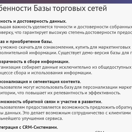
бенности Базы торговых сетей
чность и достоверность данных.
льшая важность уделяется точности и достоверности собранны
оверку, что гарантирует высокую степень достоверности пред
каз и приобретение базы.
у можно скачать для ознакомления, купить для маркетинговых 
полнительной информации. Существует демо-версия базы для п
озрачность в сборе информации.
ганизация собирает данные исключительно из общедоступных 
оцессе сбора и использования информации.
рсонализация и сегментация контента.
льзователи могут использовать базу для персонализации марк
итории, что повышает их релевантность и эффективность.
зможность обратной связи и участие в развитии.
ьзователям предоставляется возможность предложить обратную
зы данных. Это делает возможным сотрудничество с клиентами 
льнейшего улучшения сервиса.
теграция с CRM-Системами.