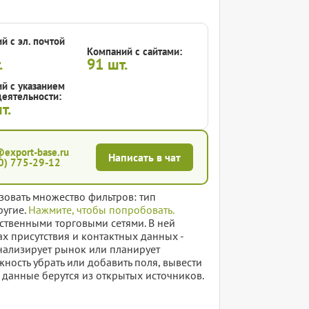
й с эл. почтой
Компаний с сайтами:
.
91
шт.
й с указанием
еятельности:
т.
@export-base.ru
Написать в чат
0) 775-29-12
зовать множество фильтров: тип
ругие.
Нажмите, чтобы попробовать.
ственными торговыми сетями. В ней
х присутствия и контактных данных -
анализирует рынок или планирует
ность убрать или добавить поля, вывести
 данные берутся из открытых источников.