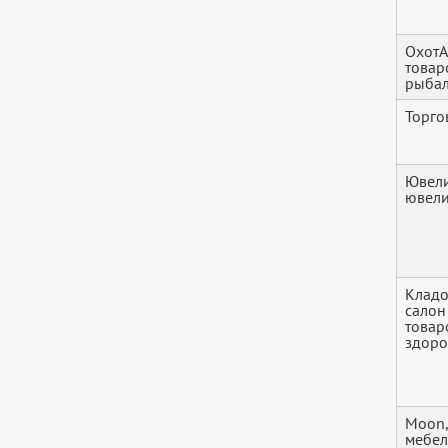
ОхотА
товар
рыбал
Торго
Ювели
ювели
Кладо
салон
товар
здоро
Moon,
мебе