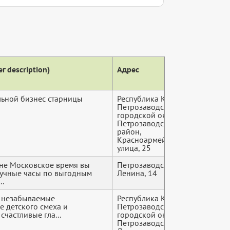
г description)
Адрес
Теле
ьной бизнес старницы
Республика Карелия,
+7 (9*
Петрозаводский
городской округ,
Петрозаводск, Центр
район,
Красноармейская
улица, 25
ине Московское время вы
Петрозаводск, просп.
+7 (9*
ручные часы по выгодным
Ленина, 14
..
о незабываемые
Республика Карелия,
+7 (9*
е детского смеха и
Петрозаводский
счастливые гла...
городской округ,
Петрозаводск,