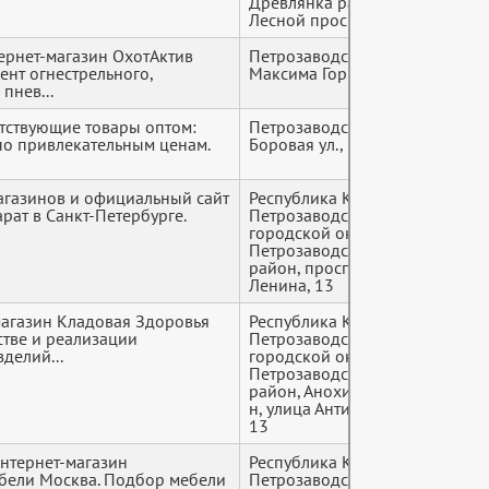
Древлянка район,
Лесной проспект, 47а
рнет-магазин ОхотАктив
Петрозаводск, ул.
+7 (9*
ент огнестрельного,
Максима Горького, 25
пнев...
утствующие товары оптом:
Петрозаводск,
+7 (9*
о привлекательным ценам.
Боровая ул., 3В
агазинов и официальный сайт
Республика Карелия,
+7 (9*
рат в Санкт-Петербурге.
Петрозаводский
городской округ,
Петрозаводск, Центр
район, проспект
Ленина, 13
агазин Кладовая Здоровья
Республика Карелия,
+7 (9*
стве и реализации
Петрозаводский
делий...
городской округ,
Петрозаводск, Центр
район, Анохинский м-
н, улица Антикайнена,
13
нтернет-магазин
Республика Карелия,
+7 (9*
бели Москва. Подбор мебели
Петрозаводский