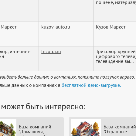
по цене, материалу,
 Маркет
kuzov-auto.ru
Кузов Маркет
лор, интернет-
tricolor.ru
Триколор крупней
ин
цифрового телеви
телевидение вы...
увидеть больше данных о компаниях, потяните ползунок вправо.
льше данных о компаниях в
бесплатной демо-выгрузке.
 может быть интересно:
База компаний
База компаний
"Домашняя,
"Охранные