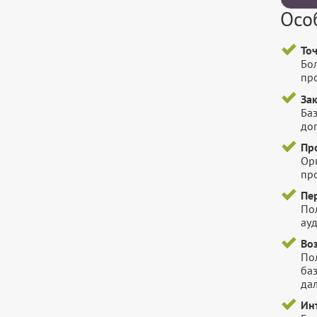
Осо
То
Бо
пр
За
Баз
до
Пр
Ор
пр
Пе
По
ауд
Во
Пол
ба
да
Ин