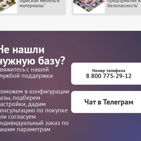
офисная мебель и
предприятия и
материалы"
безопасность"
Не нашли
нужную базу?
вяжитесь с нашей
Номер телефона
лужбой поддержки
8 800 775-29-12
оможем в конфигурации
азы, подберем
Чат в Телеграм
астройки, дадим
онсультацию по покупке
ли согласуем
ндивидуальный заказ по
ашим параметрам