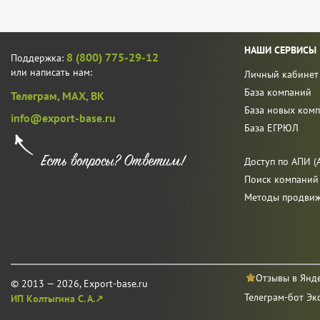
НАШИ СЕРВИСЫ
8 (800) 775-29-12
Поддержка:
или написать нам:
Личный кабинет
База компаний
Телеграм,
MAX,
ВК
База новых ком
info@export-base.ru
База ЕГРЮЛ
Доступ по АПИ (A
Поиск компаний
Методы продви
Отзывы в Янд
© 2013 — 2026, Export-base.ru
Телеграм-бот Эк
ИП Колтыгина С. А.↗