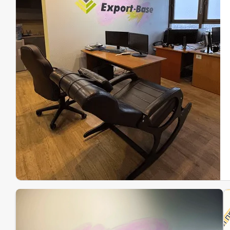
Эк
Ин
Ин