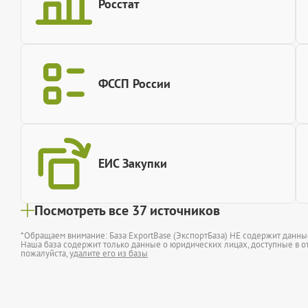
Росстат
ФССП России
ЕИС Закупки
Посмотреть все 37 источников
*Обращаем внимание: База ExportBase (ЭкспортБаза) НЕ содержит данн
Наша база содержит только данные о юридических лицах, доступные в от
пожалуйста,
удалите его из базы