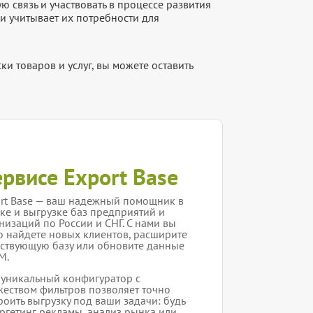
 связь и участвовать в процессе развития
и учитывает их потребности для
и товаров и услуг, вы можете оставить
ервисе Export Base
rt Base — ваш надежный помощник в
ке и выгрузке баз предприятий и
низаций по России и СНГ. С нами вы
о найдете новых клиентов, расширите
ствующую базу или обновите данные
M.
уникальный конфигуратор с
еством фильтров позволяет точно
роить выгрузку под ваши задачи: будь
аргетинг рекламы, анализ рынка или