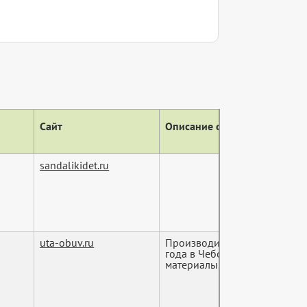
Сайт
Описание сайта (тег descript
sandalikidet.ru
uta-obuv.ru
Производим домашнюю обувь
года в Чебоксарах. Сертиф
материалы, одобре...