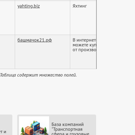
yahting.biz
Яхтинг
башмачок21.рф
В интернет-магазине Башмач
можете купить обувь в Чебок
от производ...
 Таблица содержит множество полей.
База компаний
"Транспортная
т и
сфера и грузовые