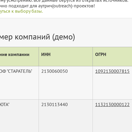
чно подходит для аутрич(outreach)-проектов!
уться к выбору базы.
мер компаний (демо)
ние компании
ИНН
ОГРН
ОФ "СТАРАТЕЛЬ"
2130060050
1092130007815
ЮТА"
2130113440
1132130000122