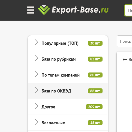
Популярные (ТОП)
30 шт.
База по рубрикам
82 шт.
В
По типам компаний
60 шт.
База по ОКВЭД
88 шт.
Другое
209 шт.
Бесплатные
18 шт.