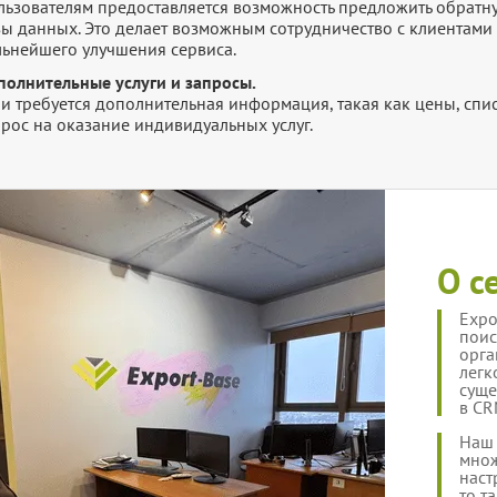
ьзователям предоставляется возможность предложить обратную
зы данных. Это делает возможным сотрудничество с клиентами 
льнейшего улучшения сервиса.
полнительные услуги и запросы.
и требуется дополнительная информация, такая как цены, списк
рос на оказание индивидуальных услуг.
О с
Expo
поис
орга
легк
суще
в CR
Наш 
множ
наст
то т