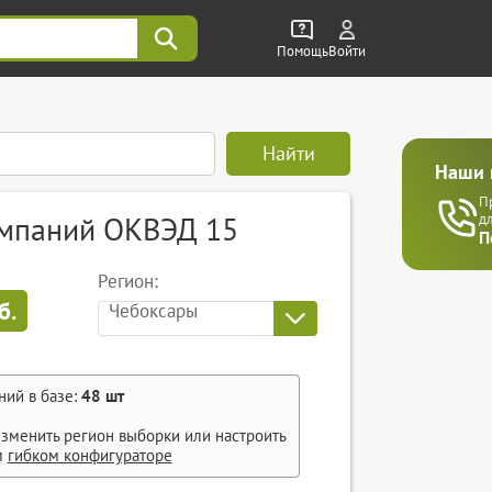
Помощь
Войти
Найти
Наши 
П
омпаний ОКВЭД 15
д
П
Регион:
б.
Чебоксары
ний в базе:
48
шт
зменить регион выборки или настроить
м
гибком конфигураторе