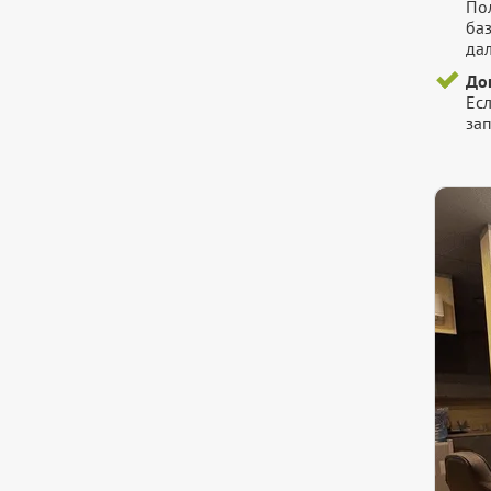
Пол
ба
да
До
Есл
зап