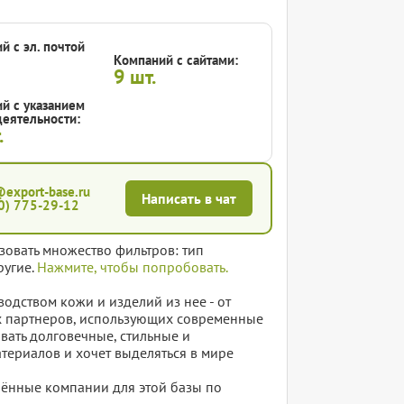
й с эл. почтой
Компаний с сайтами:
9
шт.
й с указанием
еятельности:
.
@export-base.ru
Написать в чат
0) 775-29-12
зовать множество фильтров: тип
ругие.
Нажмите, чтобы попробовать.
дством кожи и изделий из нее - от
ых партнеров, использующих современные
вать долговечные, стильные и
атериалов и хочет выделяться в мире
елённые компании для этой базы по