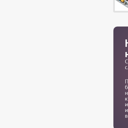
С
с
П
б
н
к
и
и
в