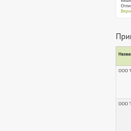
Отли
Верн
При
Назва
ООО "
ООО "