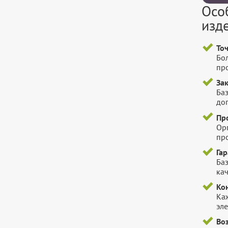
Осо
изд
То
Бо
пр
За
Баз
до
Пр
Ор
пр
Га
Баз
ка
Ко
Ка
эл
Во