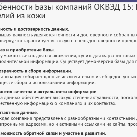
бенности Базы компаний ОКВЭД 15: 
елий из кожи
чность и достоверность данных.
льшая важность уделяется точности и достоверности собранны
оверку, что гарантирует высокую степень достоверности пред
каз и приобретение базы.
у можно скачать для ознакомления, купить для маркетинговых 
полнительной информации. Существует демо-версия базы для п
озрачность в сборе информации.
ганизация собирает данные исключительно из общедоступных 
оцессе сбора и использования информации.
рантия качества и актуальности информации.
а данных обеспечивает высокую степень актуальности, посколь
чественную информацию о компаниях и их контактах.
нтактные данные.
ждая компания представлена с разнообразными контактными 
ектронными адресами, но и активными ссылками на сайты, про
зможность обратной связи и участие в развитии.