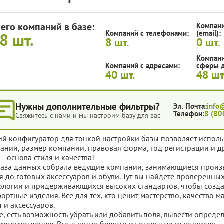
сего компаний в базе:
Компани
Компаний с телефонами:
(email):
48
шт.
8
шт.
0
шт.
Компани
Компаний с адресами:
сферы д
40
шт.
48
шт
Нужны дополнительные фильтры?
Эл. Почта:
info
Телефон:
8 (80
Свяжитесь с нами и мы настроим базу для вас
ий конфигуратор для тонкой настройки базы позволяет исполь
ании, размер компании, правовая форма, год регистрации и д
 - основа стиля и качества!
база данных собрала ведущие компании, занимающиеся произво
я до готовых аксессуаров и обуви. Тут вы найдете проверенн
ологии и придерживающихся высоких стандартов, чтобы созда
ортные изделия. Всё для тех, кто ценит мастерство, качество м
 и аксессуаров.
е, есть возможность убрать или добавить поля, вывести опред
му усмотрению. Все данные берутся из открытых источников.