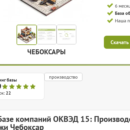
6 меся
База о
Наша 
Скачать
ЧЕБОКСАРЫ
производство
инг базы
9
ок:
22
Базе компаний ОКВЭД 15: Производс
жи Чебоксар