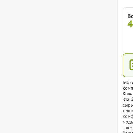
В
Гибк
комп
Кожа
Эта 
сырь
техн
комф
моды
Такж
Ваше