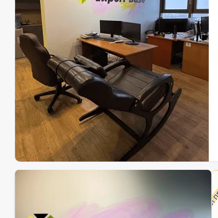
Эк
Ин
Ин