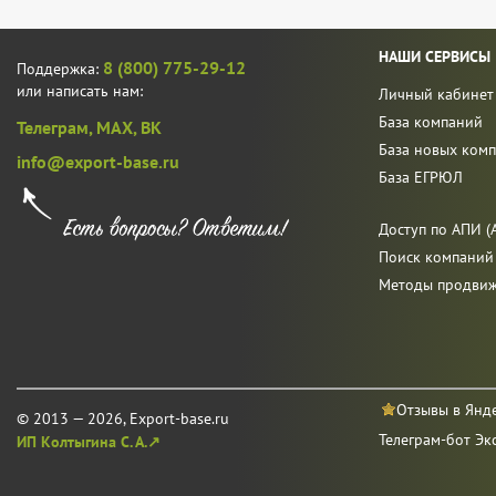
НАШИ СЕРВИСЫ
8 (800) 775-29-12
Поддержка:
или написать нам:
Личный кабинет
База компаний
Телеграм,
MAX,
ВК
База новых ком
info@export-base.ru
База ЕГРЮЛ
Доступ по АПИ (A
Поиск компаний
Методы продви
Отзывы в Янд
© 2013 — 2026, Export-base.ru
Телеграм-бот Эк
ИП Колтыгина С. А.↗