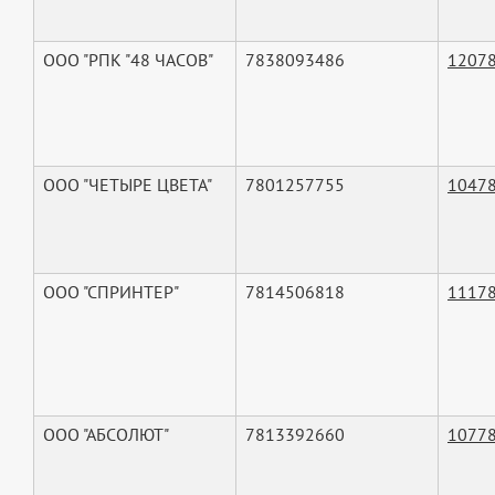
ООО "РПК "48 ЧАСОВ"
7838093486
1207
ООО "ЧЕТЫРЕ ЦВЕТА"
7801257755
1047
ООО "СПРИНТЕР"
7814506818
1117
ООО "АБСОЛЮТ"
7813392660
1077