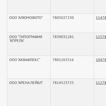
ООО "АЛЮМОФОТО"
7805027230
1147
ООО "ТИПОГРАФИЯ
7839031281
1157
"АПРЕЛЬ"
ООО "АКВАФЛЕКС"
7801265516
1047
ООО "АРЕНА ЛЕЙБЛ"
7814523725
1127