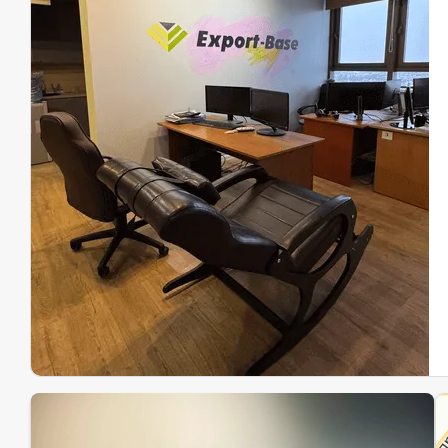
Эк
Ин
Ин