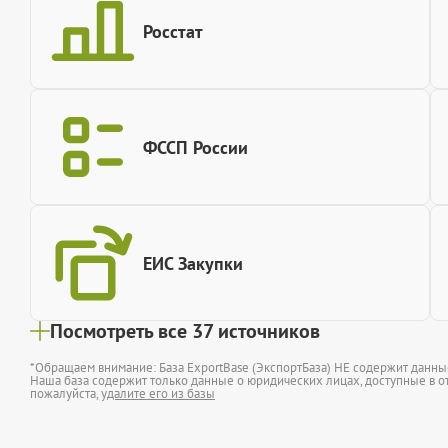
Росстат
ФССП России
ЕИС Закупки
Посмотреть все 37 источников
*Обращаем внимание: База ExportBase (ЭкспортБаза) НЕ содержит данн
Наша база содержит только данные о юридических лицах, доступные в от
пожалуйста,
удалите его из базы