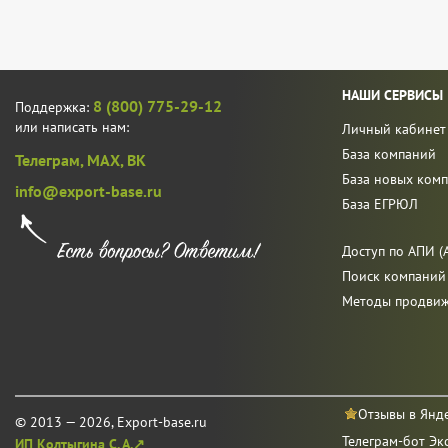
НАШИ СЕРВИСЫ
8 (800) 775-29-12
Поддержка:
или написать нам:
Личный кабинет
База компаний
Телеграм,
MAX,
ВК
База новых ком
info@export-base.ru
База ЕГРЮЛ
Доступ по АПИ (A
Поиск компаний
Методы продви
Отзывы в Янд
© 2013 — 2026, Export-base.ru
Телеграм-бот Эк
ИП Колтыгина С. А.↗