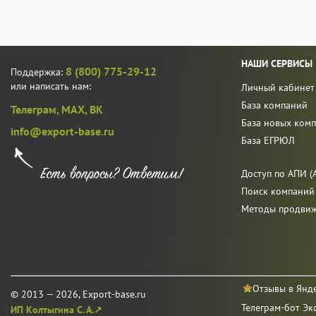
НАШИ СЕРВИСЫ
8 (800) 775-29-12
Поддержка:
или написать нам:
Личный кабинет
База компаний
Телеграм,
MAX,
ВК
База новых ком
info@export-base.ru
База ЕГРЮЛ
Доступ по АПИ (A
Поиск компаний
Методы продви
Отзывы в Янд
© 2013 — 2026, Export-base.ru
Телеграм-бот Эк
ИП Колтыгина С. А.↗