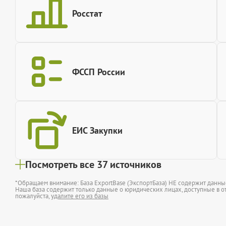
Росстат
ФССП России
ЕИС Закупки
Посмотреть все 37 источников
*Обращаем внимание: База ExportBase (ЭкспортБаза) НЕ содержит данн
Наша база содержит только данные о юридических лицах, доступные в от
пожалуйста,
удалите его из базы