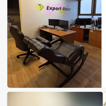
Эк
Ин
Ин