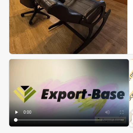
Эк
Ин
Ин