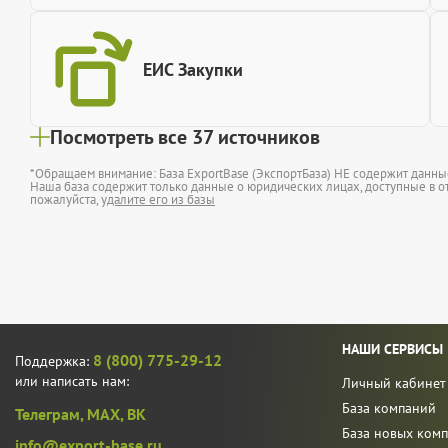
ЕИС Закупки
Посмотреть все 37 источников
*Обращаем внимание: База ExportBase (ЭкспортБаза) НЕ содержит данн
Наша база содержит только данные о юридических лицах, доступные в от
пожалуйста,
удалите его из базы
НАШИ СЕРВИСЫ
8 (800) 775-29-12
Поддержка:
или написать нам:
Личный кабинет
База компаний
Телеграм,
MAX,
ВК
База новых ком
info@export-base.ru