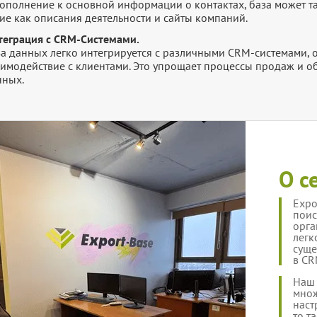
дополнение к основной информации о контактах, база может т
ие как описания деятельности и сайты компаний.
теграция с CRM-Системами.
за данных легко интегрируется с различными CRM-системами,
аимодействие с клиентами. Это упрощает процессы продаж и 
нных.
О с
Expo
поис
орга
легк
суще
в CR
Наш 
множ
наст
то т