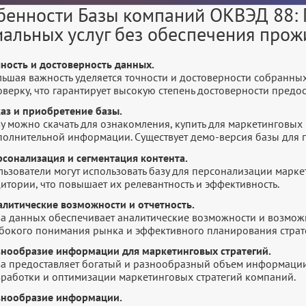
бенности Базы компаний ОКВЭД 88:
иальных услуг без обеспечения про
чность и достоверность данных.
льшая важность уделяется точности и достоверности собранны
оверку, что гарантирует высокую степень достоверности пред
каз и приобретение базы.
у можно скачать для ознакомления, купить для маркетинговых 
полнительной информации. Существует демо-версия базы для п
рсонализация и сегментация контента.
льзователи могут использовать базу для персонализации марк
итории, что повышает их релевантность и эффективность.
алитические возможности и отчетность.
за данных обеспечивает аналитические возможности и возмож
убокого понимания рынка и эффективного планирования страт
знообразие информации для маркетинговых стратегий.
за предоставляет богатый и разнообразный объем информации
зработки и оптимизации маркетинговых стратегий компаний.
знообразие информации.