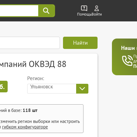
Помощь
Войти
Найти
Наши 
П
омпаний ОКВЭД 88
д
П
Регион:
б.
Ульяновск
ний в базе:
118
шт
зменить регион выборки или настроить
м
гибком конфигураторе