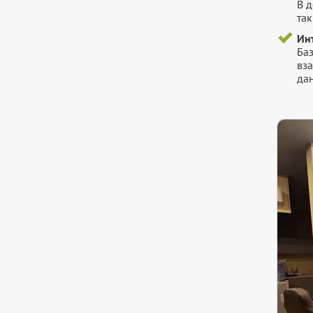
В 
так
Ин
Ба
вз
да