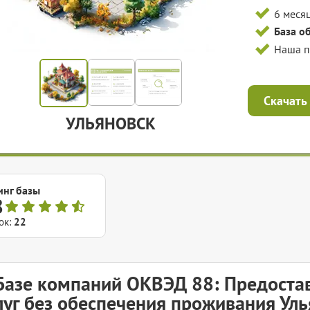
6 меся
База о
Наша 
Скачать
УЛЬЯНОВСК
инг базы
8
ок:
22
Базе компаний ОКВЭД 88: Предоста
луг без обеспечения проживания Ул