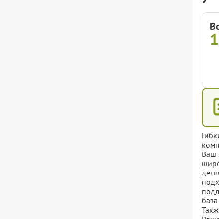
В
Гибк
комп
Ваш 
широ
детя
подх
подд
база
Такж
Ваше