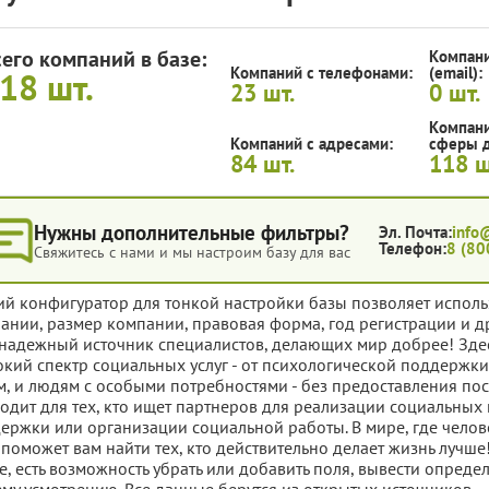
сего компаний в базе:
Компани
Компаний с телефонами:
(email):
118
шт.
23
шт.
0
шт.
Компани
Компаний с адресами:
сферы д
84
шт.
118
ш
Нужны дополнительные фильтры?
Эл. Почта:
info
Телефон:
8 (80
Свяжитесь с нами и мы настроим базу для вас
ий конфигуратор для тонкой настройки базы позволяет исполь
ании, размер компании, правовая форма, год регистрации и д
надежный источник специалистов, делающих мир добрее! Зде
кий спектр социальных услуг - от психологической поддержк
м, и людям с особыми потребностями - без предоставления по
одит для тех, кто ищет партнеров для реализации социальны
ержки или организации социальной работы. В мире, где челове
 поможет вам найти тех, кто действительно делает жизнь лучше
е, есть возможность убрать или добавить поля, вывести опред
му усмотрению. Все данные берутся из открытых источников.