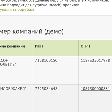
чно подходит для аутрич(outreach)-проектов!
уться к выбору базы.
мер компаний (демо)
ние компании
ИНН
ОГРН
ЦСОН
7328100150
1187325017978
ГОЛЕТИЕ"
 ИЛОВ "ФАКЕЛ"
7325084648
1087300000831