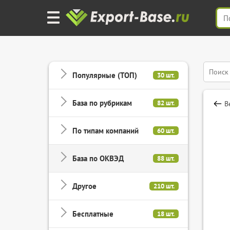
Популярные (ТОП)
30 шт.
База по рубрикам
82 шт.
В
По типам компаний
60 шт.
База по ОКВЭД
88 шт.
Другое
210 шт.
Бесплатные
18 шт.