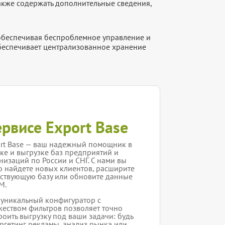
акже содержать дополнительные сведения,
 обеспечивая беспроблемное управление и
обеспечивает централизованное хранение
ервисе Export Base
rt Base — ваш надежный помощник в
ке и выгрузке баз предприятий и
низаций по России и СНГ. С нами вы
о найдете новых клиентов, расширите
ствующую базу или обновите данные
M.
уникальный конфигуратор с
еством фильтров позволяет точно
роить выгрузку под ваши задачи: будь
аргетинг рекламы, анализ рынка или