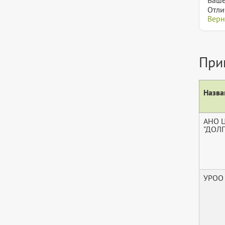
Отли
Верн
При
Назва
АНО 
"ДОЛ
УРОО