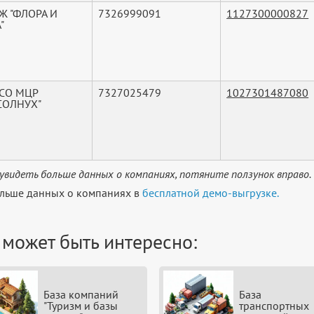
Ж "ФЛОРА И
7326999091
1127300000827
"
 СО МЦР
7327025479
1027301487080
СОЛНУХ"
увидеть больше данных о компаниях, потяните ползунок вправо.
льше данных о компаниях в
бесплатной демо-выгрузке.
 может быть интересно:
База компаний
База
"Туризм и базы
транспортных