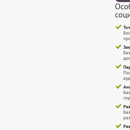
Осо
соц
То
Бо
пр
За
Баз
до
Пе
По
ауд
Ан
Ба
гл
Ра
Ба
ра
Ра