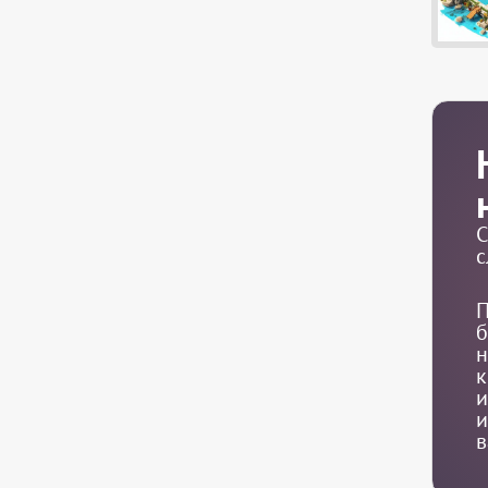
С
с
П
б
н
к
и
и
в