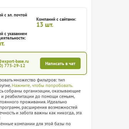
й с эл. почтой
Компаний с сайтами:
13
шт.
й с указанием
еятельности:
т.
@export-base.ru
Написать в чат
0) 775-29-12
зовать множество фильтров: тип
ругие.
Нажмите, чтобы попробовать.
сь собраны организации, оказывающие
и и реабилитации до помощи семьям,
стоянного проживания. Идеально
х программ, расширения возможностей
чность и забота важны как никогда, эта
!
елённые компании для этой базы по