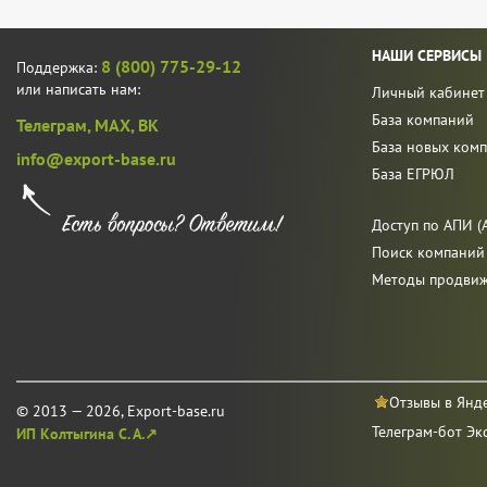
НАШИ СЕРВИСЫ
8 (800) 775-29-12
Поддержка:
или написать нам:
Личный кабинет
База компаний
Телеграм,
MAX,
ВК
База новых ком
info@export-base.ru
База ЕГРЮЛ
Доступ по АПИ (A
Поиск компаний
Методы продви
Отзывы в Янд
© 2013 — 2026, Export-base.ru
Телеграм-бот Эк
ИП Колтыгина С. А.↗