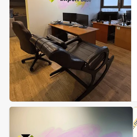
Эк
Ин
Ин