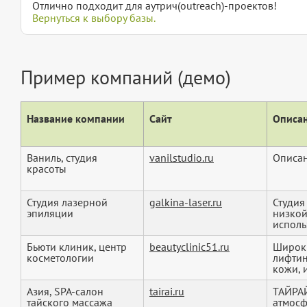
Отлично подходит для аутрич(outreach)-проектов!
Вернуться к выбору базы.
Пример компаний (демо)
Название компании
Сайт
Описан
Ваниль, студия
vanilstudio.ru
Описан
красоты
Студия лазерной
galkina-laser.ru
Студия
эпиляции
низкой
исполь
Бьюти клиник, центр
beautyclinic51.ru
Широки
косметологии
лифтин
кожи, и
Азия, SPA-салон
tairai.ru
ТАЙРАЙ
тайского массажа
атмосф