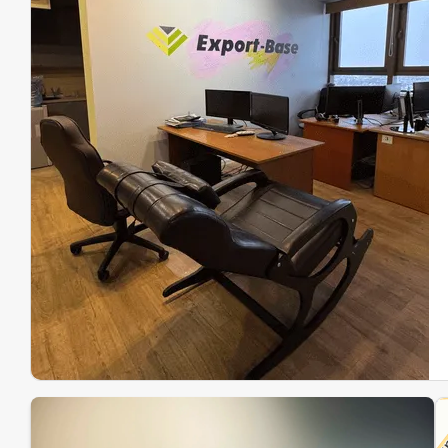
Эк
Ин
Ин