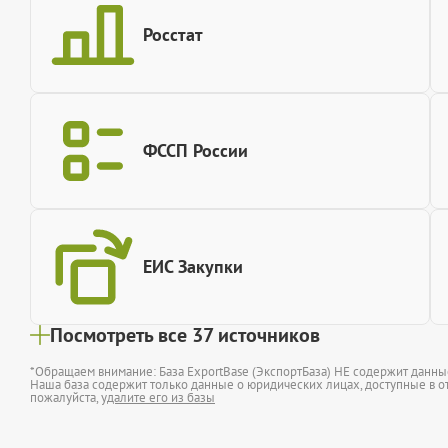
Росстат
ФССП России
ЕИС Закупки
Посмотреть все 37 источников
*Обращаем внимание: База ExportBase (ЭкспортБаза) НЕ содержит данн
Наша база содержит только данные о юридических лицах, доступные в от
пожалуйста,
удалите его из базы