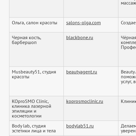
массаж
Ольга, салон красоты
salons-olga.com
Создае
Черная кость,
blackbone.ru
Чёрная
барбершоп
компле
Профес
Musbeauty51, студия
beautyagent.ru
Beauty
красоты
поможе
услуг, в
KOproSMO Clinic,
koprosmoclinic.ru
Клиник
клиника лазерной
эпиляции и
косметологии
Body lab, студия
bodylab51.ru
Делаем
эстетики лица и тела
уверен