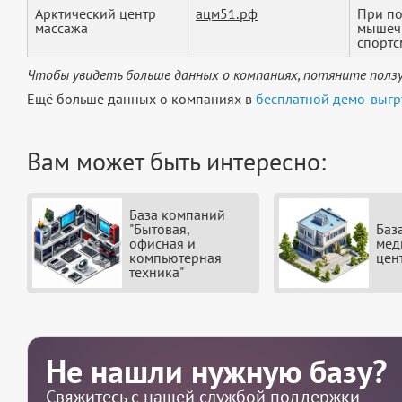
Арктический центр
ацм51.рф
При по
массажа
мышечн
спортс
Чтобы увидеть больше данных о компаниях, потяните ползу
Ещё больше данных о компаниях в
бесплатной демо-выгр
Вам может быть интересно:
База компаний
"Бытовая,
Баз
офисная и
мед
компьютерная
цен
техника"
Не нашли нужную базу?
Свяжитесь с нашей службой поддержки