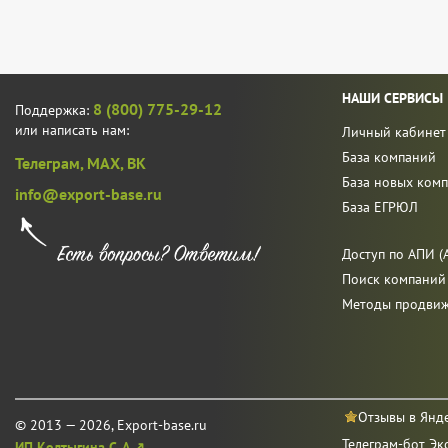
НАШИ СЕРВИСЫ
8 (800) 775-29-12
Поддержка:
или написать нам:
Личный кабинет
База компаний
Телеграм,
MAX,
ВК
База новых ком
info@export-base.ru
База ЕГРЮЛ
Доступ по АПИ (A
Поиск компаний
Методы продви
Отзывы в Янд
© 2013 — 2026, Export-base.ru
Телеграм-бот Эк
ИП Колтыгина С. А.↗