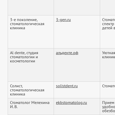
3-е поколение,
3-gen.ru
Стомат
стоматологическая
спектр
клиника
детей в
Al dente, студия
альденте.рф
Уютная
стоматологии и
клиник
косметологии
Солист,
solistdent.ru
Стомат
стоматологическая
клиника
Стоматолог Мелехина
ekbstomatolog.ru
Прием 
И. В.
удобно
обезбо