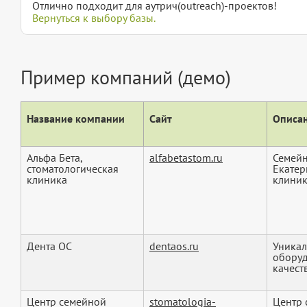
Отлично подходит для аутрич(outreach)-проектов!
Вернуться к выбору базы.
Пример компаний (демо)
Название компании
Сайт
Описан
Альфа Бета,
alfabetastom.ru
Семейн
стоматологическая
Екатер
клиника
клиник
Дента ОС
dentaos.ru
Уникал
оборуд
качеств
Центр семейной
stomatologia-
Центр 