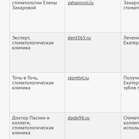
стоматологии Елены
zaharovoi.ru
Захаро
Захаровой
стомато
Эксперт,
dent365.ru
Лечени
стоматологическая
Екатер
клиника
Точь-в-Точь,
stomtvt.ru
Получи
стоматологическая
Екатер
клиника
зубов 
Доктор Пасхин и
dpdp96.ru
Стомат
коллеги,
коллег
стоматологическая
использ
клиника