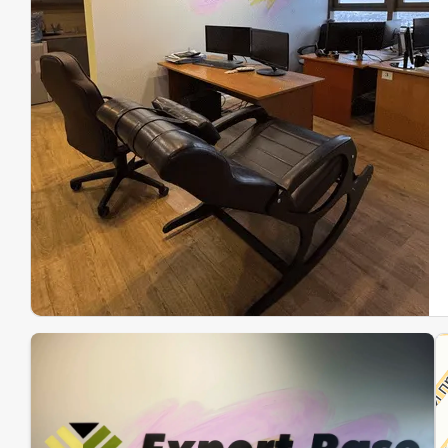
Эк
Ин
Ин