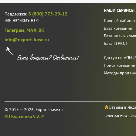
НАШИ СЕРВИСЫ
8 (800) 775-29-12
Поддержка:
или написать нам:
Личный кабинет
База компаний
Телеграм,
MAX,
ВК
База новых ком
info@export-base.ru
База ЕГРЮЛ
Доступ по АПИ (A
Поиск компаний
Методы продви
Отзывы в Янд
© 2013 — 2026, Export-base.ru
Телеграм-бот Эк
ИП Колтыгина С. А.↗