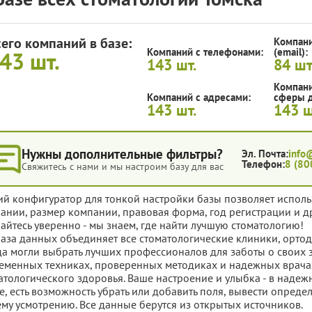
сего компаний в базе:
Компани
Компаний с телефонами:
(email):
143
шт.
143
шт.
84
шт
Компани
Компаний с адресами:
сферы д
143
шт.
143
ш
Нужны дополнительные фильтры?
Эл. Почта:
info
Телефон:
8 (80
Свяжитесь с нами и мы настроим базу для вас
ий конфигуратор для тонкой настройки базы позволяет исполь
ании, размер компании, правовая форма, год регистрации и д
айтесь уверенно - мы знаем, где найти лучшую стоматологию!
база данных объединяет все стоматологические клиники, ортод
да могли выбрать лучших профессионалов для заботы о своих 
еменных техниках, проверенных методиках и надежных врачах
атологического здоровья. Ваше настроение и улыбка - в надеж
е, есть возможность убрать или добавить поля, вывести опред
му усмотрению. Все данные берутся из открытых источников.