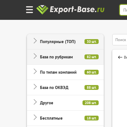
Популярные (ТОП)
30 шт.
База по рубрикам
82 шт.
В
По типам компаний
60 шт.
База по ОКВЭД
88 шт.
Другое
208 шт.
Бесплатные
18 шт.