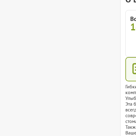
В
Гибк
комп
Улыб
Эта 
всег
совр
стом
Такж
Ваше