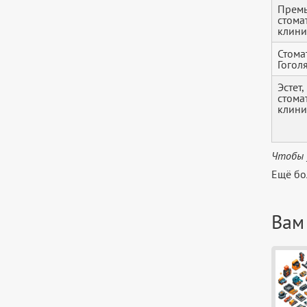
Премь
стома
клини
Стома
Гогол
Эстет,
стома
клини
Чтобы 
Ещё бо
Вам