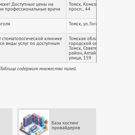
мске! Доступные цены на
Томск, Комсомольский
+7 (9*
гии профессиональные врачи
просп., 44
оголя
Томск, ул. Гоголя, 15
+7 (9*
 стоматологической клинике
Томская область, Томск
+7 (9*
 Все виды услуг по доступным
городской округ,
Томск, Советский
район, Алтайская
улица, 159
 Таблица содержит множество полей.
База хостинг
провайдеров