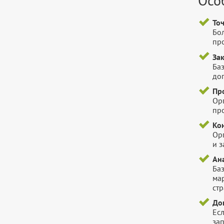
Осо
То
Бо
пр
За
Баз
до
Пр
Ор
пр
Ко
Ор
и 
Ана
Ба
ма
стр
До
Есл
зап