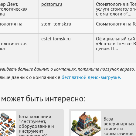
ер Дент,
pdstom.ru
Стоматология в То
тологическая
услуги стоматоло
ка
стоматологи ✅...
тология на
stom-tomsk.ru
Стоматология на Г
я
estet-tomsk.ru
Официальный сайт
тологическая
«Эстет» в Томске.
ка
ценам. П...
увидеть больше данных о компаниях, потяните ползунок вправо.
льше данных о компаниях в
бесплатной демо-выгрузке.
 может быть интересно:
База компаний
База
"Инструмент,
ветеринарных
оборудование и
клиник и
инструмент
зоомагазинов
технический"