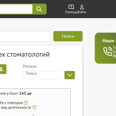
Помощь
Войти
Найти
Наши 
П
ех стоматологий
д
П
Регион:
б.
Томск
ний в базе:
143
шт
 без повторов
 вид деятельности