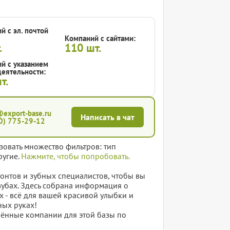
й с эл. почтой
Компаний с сайтами:
.
110
шт.
й с указанием
еятельности:
т.
@export-base.ru
Написать в чат
0) 775-29-12
зовать множество фильтров: тип
ругие.
Нажмите, чтобы попробовать.
онтов и зубных специалистов, чтобы вы
зубах. Здесь собрана информация о
 - всё для вашей красивой улыбки и
ных руках!
елённые компании для этой базы по