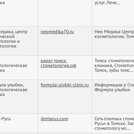
ка
услуг. Лече...
едика, центр
neomedika70.ru
Нео Медика ​Центр
ической
косметологии, Том
тологии и
тологии
,
карат-томск-
Томск стоматологи
тологическая
стоматология.рф
клиника, Стоматол
ка
Томск, зубы томс...
ла улыбки,
formula-ulybki-clinic.ru
Информация о Сто
тологическая
Формула улыбки
ка
-Русь
dentarus.com
Сеть платных стом
Русь» в Томске. За
стоматологу мо...