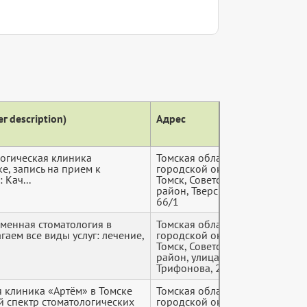
г description)
Адрес
Теле
логическая клиника
Томская область, Томск
+7 (9*
ке, запись на прием к
городской округ,
 Кач...
Томск, Советский
район, Тверская улица,
66/1
еменная стоматология в
Томская область, Томск
+7 (9*
гаем все виды услуг: лечение,
городской округ,
Томск, Советский
район, улица
Трифонова, 20
 клиника «Артём» в Томске
Томская область, Томск
+7 (9*
й спектр стоматологических
городской округ,