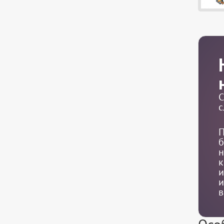
С
с
П
б
н
к
и
и
в