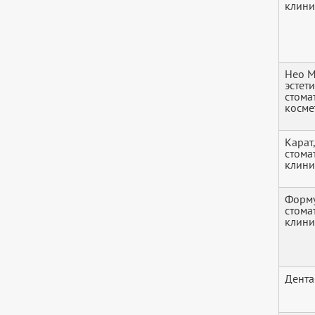
клини
Нео М
эстет
стома
косме
Карат
стома
клини
Форму
стома
клини
Дента