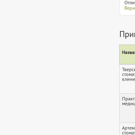
Отли
Верн
При
Назва
Тверс
стома
клини
Практ
медиц
Артем
стома