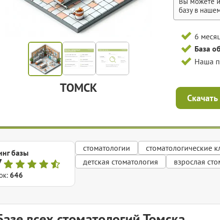
Вы можете и
базу в наше
6 меся
База о
Наша 
ТОМСК
Скачать
стоматологии
стоматологические 
инг базы
7
детская стоматология
взрослая сто
ок:
646
Базе всех стоматологий Томска