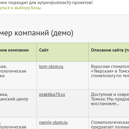
чно подходит для аутрич(outreach)-проектов!
уться к выбору базы.
мер компаний (демо)
ние компании
Сайт
Описание сайта (те
кая,
tom-stom.ru
Взрослая стомато
тологическая
«Тверская» в Томс
ка
стоматологу по тел:
ика,
praktika70.ru
Доступная и совр
инский центр
Томске. Мы предла
восстановле...
,
narniy-stom.ru
Стоматологическая
тологическая
предлагает полны