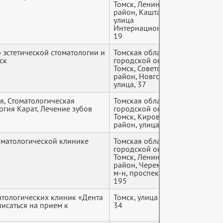
Томск, Ленинский
район, Каштак-3 м-н,
улица
Интернационалистов,
19
 эстетической стоматологии и
Томская область, Томск
+7 (9*
ск
городской округ,
Томск, Советский
район, Новгородская
улица, 37
я, Стоматологическая
Томская область, Томск
+7 (9*
огия Карат, Лечение зубов
городской округ,
Томск, Кировский
район, улица Усова, 37
матологической клинике
Томская область, Томск
+7 (9*
городской округ,
Томск, Ленинский
район, Черемошники
м-н, проспект Ленина,
195
атологических клиник «Дента
Томск, улица Говорова,
+7 (9*
писаться на прием к
34