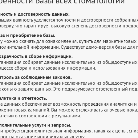
бенности Базы всех стоматологий
чность и достоверность данных.
льшая важность уделяется точности и достоверности собранны
оверку, что гарантирует высокую степень достоверности пред
каз и приобретение базы.
у можно скачать для ознакомления, купить для маркетинговых 
полнительной информации. Существует демо-версия базы для п
озрачность в сборе информации.
ганизация собирает данные исключительно из общедоступных 
оцессе сбора и использования информации.
нтроль за соблюдением законов.
ганизация собирает данные исключительно из общедоступных 
законы о защите данных. Это подразумевает ответственный по
литика и отчетность.
за данных обеспечивает возможность проведения аналитики и 
ркетинговых кампаний. Вы можете отслеживать ключевые показ
атегии в соответствии с результатами.
полнительные услуги и запросы.
и требуется дополнительная информация, такая как цены, списк
рос на оказание индивидуальных услуг.