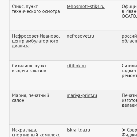
Стикс, пункт
tehosmotr-stiks.ru
Официа
технического осмотра
в Иван
ОСАГО. 
Нефросовет-Иваново,
nefrosovet.ru
россий
центр амбулаторного
област
диализа
Ситилинк, пункт
citilink.ru
Ситили
выдачи заказов
гаджет
ремонта
Мария, печатный
mariya-print.ru
Печатн
салон
изгото
делаем 
Искра льда,
iskra-lda.ru
➤ Совр
спортивный комплекс
Фиджит