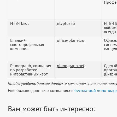
Профес
НТВ-Плюс
ntvplus.ru
НТВ-ПЛ
любимы
всегда 
Бланки+,
office-planet.ru
Офисна
многопрофильная
систем
компания
канцел
Planograph, компания
planograph.net
Сделай
по разработке
програ
интерактивных карт
(Битрик
Чтобы увидеть больше данных о компаниях, потяните ползу
Ещё больше данных о компаниях в
бесплатной демо-выгр
Вам может быть интересно: