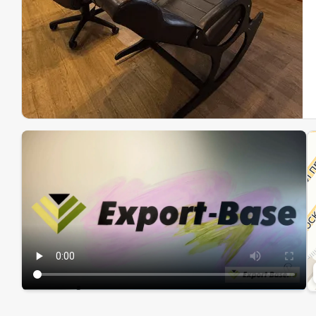
Эк
Ин
Ин