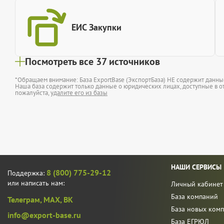
ЕИС Закупки
Посмотреть все 37 источников
*Обращаем внимание: База ExportBase (ЭкспортБаза) НЕ содержит данн
Наша база содержит только данные о юридических лицах, доступные в от
пожалуйста,
удалите его из базы
НАШИ СЕРВИСЫ
8 (800) 775-29-12
Поддержка:
или написать нам:
Личный кабинет
База компаний
Телеграм,
MAX,
ВК
База новых ком
info@export-base.ru
База ЕГРЮЛ