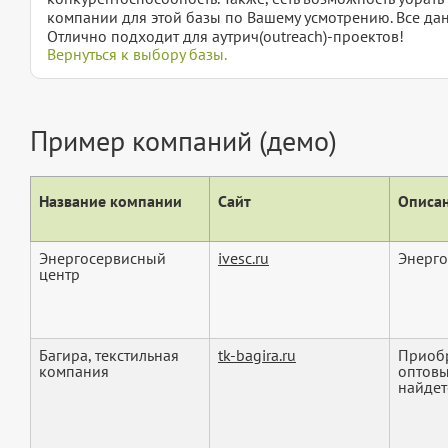
компании для этой базы по Вашему усмотрению. Все дан
Отлично подходит для аутрич(outreach)-проектов!
Вернуться к выбору базы.
Пример компаний (демо)
Название компании
Сайт
Описан
Энергосервисный
ivesc.ru
Энерго
центр
Багира, текстильная
tk-bagira.ru
Приобр
компания
оптовы
найдет