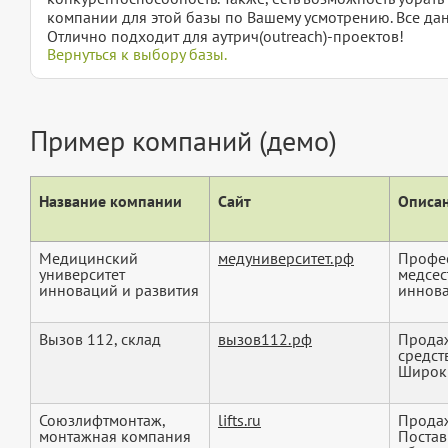
компании для этой базы по Вашему усмотрению. Все дан
Отлично подходит для аутрич(outreach)-проектов!
Вернуться к выбору базы.
Пример компаний (демо)
Название компании
Сайт
Описан
Медицинский
медуниверситет.рф
Профес
университет
медсес
инноваций и развития
иннов
Вызов 112, склад
вызов112.рф
Продаж
средст
Широки
Союзлифтмонтаж,
lifts.ru
Продаж
монтажная компания
Постав