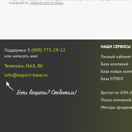
пожалуйста,
удалите его из базы
НАШИ СЕРВИСЫ
8 (800) 775-29-12
Поддержка:
или написать нам:
Личный кабинет
База компаний
Телеграм,
MAX,
ВК
База новых ком
info@export-base.ru
База ЕГРЮЛ
Доступ по АПИ (A
Поиск компаний
Методы продви