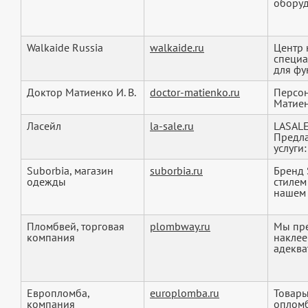
оборуд
Walkaide Russia
walkaide.ru
Центр 
специа
для фу
Доктор Матиенко И. В.
doctor-matienko.ru
Персон
Матие
Ласейл
la-sale.ru
LASALE
Предла
услуги:
Suborbia, магазин
suborbia.ru
Бренд 
одежды
стилем
нашем с
Пломбвей, торговая
plombway.ru
Мы пре
компания
наклее
адеква
Европломба,
europlomba.ru
Товары
компания
оплом