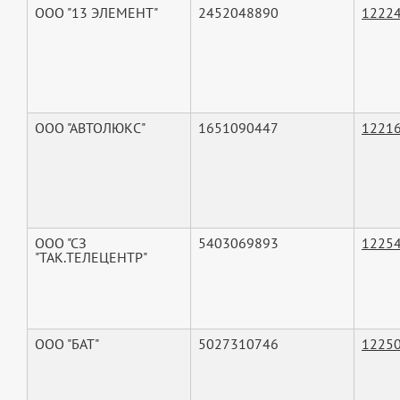
ООО "13 ЭЛЕМЕНТ"
2452048890
1222
ООО "АВТОЛЮКС"
1651090447
1221
ООО "СЗ
5403069893
1225
"ТАК.ТЕЛЕЦЕНТР"
ООО "БАТ"
5027310746
1225