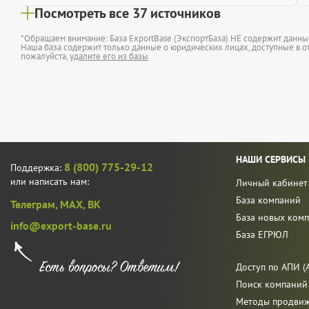
Посмотреть все 37 источников
*Обращаем внимание: База ExportBase (ЭкспортБаза) НЕ содержит данн
Наша база содержит только данные о юридических лицах, доступные в от
пожалуйста,
удалите его из базы
НАШИ СЕРВИСЫ
8 (800) 775-29-12
Поддержка:
или написать нам:
Личный кабинет
База компаний
Телеграм,
MAX,
ВК
База новых ком
info@export-base.ru
База ЕГРЮЛ
Доступ по АПИ (A
Поиск компаний
Методы продви