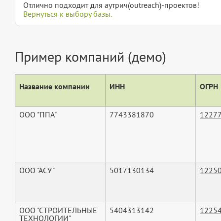
Отлично подходит для аутрич(outreach)-проектов!
Вернуться к выбору базы.
Пример компаний (демо)
Название компании
ИНН
ОГРН
ООО "ППА"
7743381870
1227
ООО "АСУ"
5017130134
1225
ООО "СТРОИТЕЛЬНЫЕ
5404313142
1225
ТЕХНОЛОГИИ"