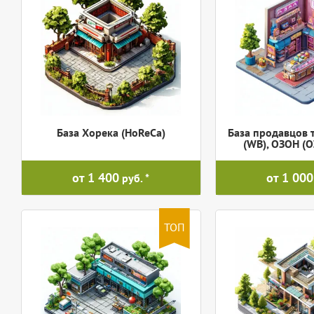
База Хорека (HoReCa)
База продавцов 
(WB), ОЗОН (
от 1 400
от 1 000
руб.
ТОП