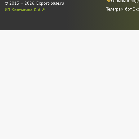
Отзывы в Янд
© 2013 — 2026, Export-base.ru
Телеграм-бот Эк
ИП Колтыгина С. А.↗