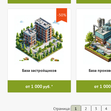
-50%
База застройщиков
База произв
от 1 000
от 1 000
руб.
Страница:
1
2
3
4