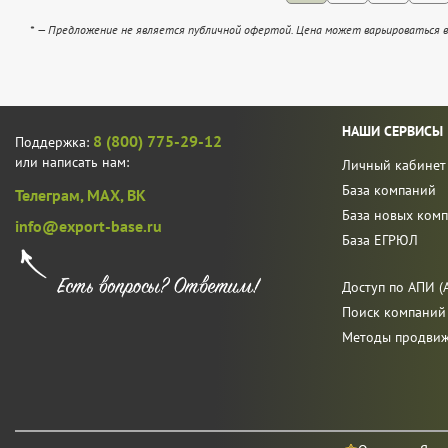
* — Предложение не является публичной офертой. Цена может варьироваться в
НАШИ СЕРВИСЫ
8 (800) 775-29-12
Поддержка:
или написать нам:
Личный кабинет
База компаний
Телеграм,
MAX,
ВК
База новых ком
info@export-base.ru
База ЕГРЮЛ
Доступ по АПИ (A
Поиск компаний
Методы продви