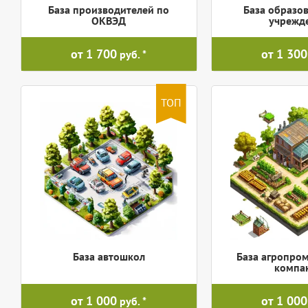
База производителей по
База образо
ОКВЭД
учрежд
от 1 700
от 1 300
руб.
ТОП
База автошкол
База агропро
компа
от 1 000
от 1 000
руб.