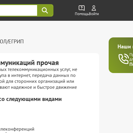
Помощь
Войти
РЮЛ/ЕГРИП
Наши 
П
д
ммуникаций прочая
П
ых телекоммуникационных услуг, не
упа в интернет, передача данных по
ой для сторонних организаций или
ивают надежное и быстрое движение
 со следующими видами
телеконференций