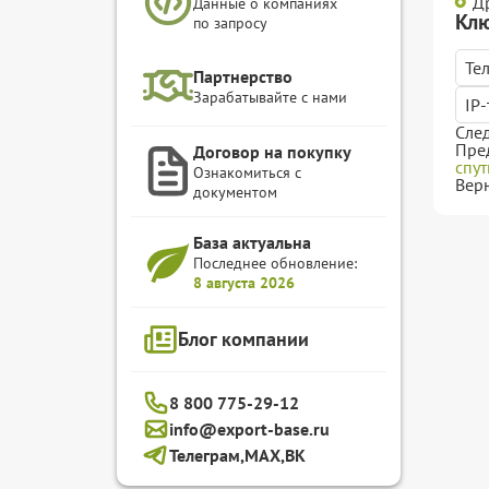
Д
Данные о компаниях
Клю
по запросу
Те
Партнерство
Зарабатывайте с нами
IP
Сле
Пре
Договор на покупку
спу
Ознакомиться с
Вер
документом
База актуальна
Последнее обновление:
8 августа 2026
Блог компании
8 800 775-29-12
info@export-base.ru
Телеграм,
MAX,
ВК