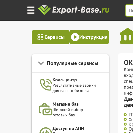
Сервисы
Инструкция
ОК
Популярные сервисы
Ком
вход
Колл-центр
спе
Результативные звонки
пре
для вашего бизнеса
инф
Дан
Магазин баз
дея
Широкий выбор
I
готовых баз
Х
К
Доступ по АПИ
О