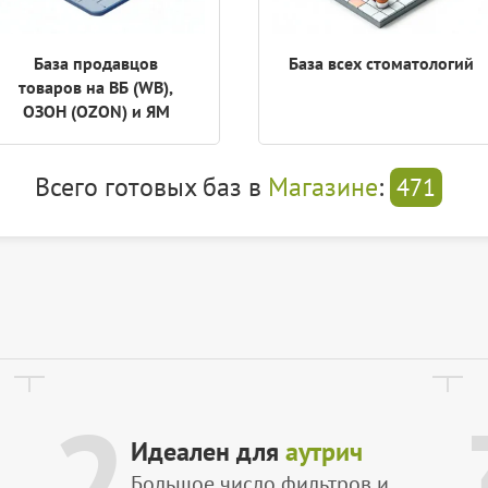
База продавцов
База всех стоматологий
товаров на ВБ (WB),
ОЗОН (OZON) и ЯМ
Всего готовых баз в
Магазине
:
471
2
Идеален для
аутрич
Большое число фильтров и