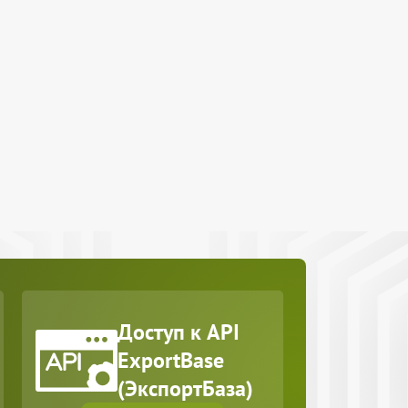
Доступ к API
ExportBase
(ЭкспортБаза)