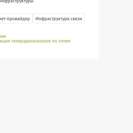
 инфраструктуры
нет-провайдер
Инфраструктура связи
чая
ляции телерадиоканалов по сетям