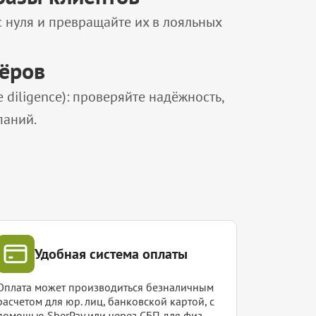
нуля и превращайте их в лояльных
нёров
diligence): проверяйте надёжность,
паний.
Удобная система оплаты
Оплата может производиться безналичным
расчетом для юр. лиц, банковской картой, с
помощью SberPay или через СБП для физ.