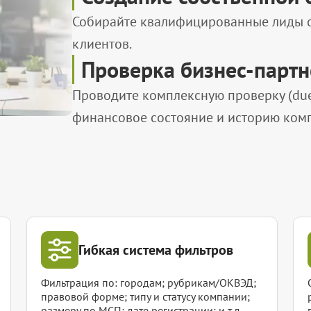
Собирайте квалифицированные лиды с 
клиентов.
Проверка бизнес-парт
Проводите комплексную проверку (due 
финансовое состояние и историю ком
Гибкая система фильтров
Фильтрация по: городам; рубрикам/ОКВЭД;
правовой форме; типу и статусу компании;
размеру по МСП; дате регистрации; и т.д.