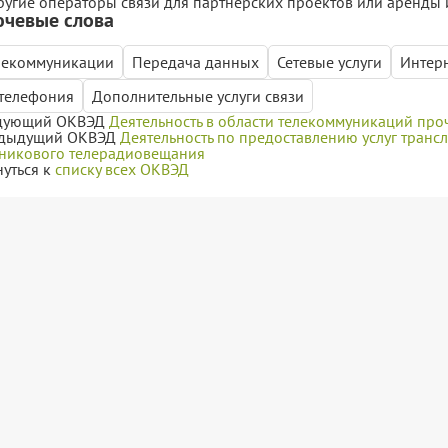
ругие операторы связи для партнерских проектов или аренды
чевые слова
лекоммуникации
Передача данных
Сетевые услуги
Интер
-телефония
Дополнительные услуги связи
дующий ОКВЭД
Деятельность в области телекоммуникаций про
дыдущий ОКВЭД
Деятельность по предоставлению услуг транс
тникового телерадиовещания
нуться к
списку всех ОКВЭД