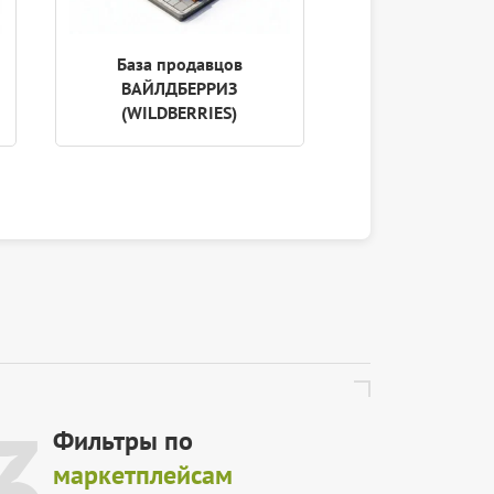
База продавцов
База аккреди
ВАЙЛДБЕРРИЗ
ИТ-компа
(WILDBERRIES)
3
Фильтры по
маркетплейсам