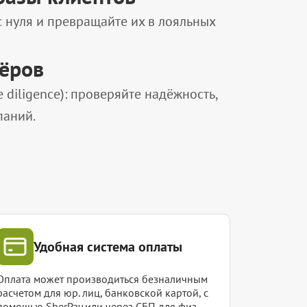
нуля и превращайте их в лояльных
нёров
diligence): проверяйте надёжность,
паний.
Удобная система оплаты
Оплата может производиться безналичным
расчетом для юр. лиц, банковской картой, с
помощью SberPay или через СБП для физ.