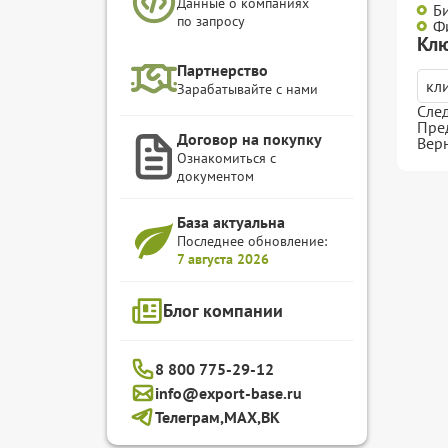
Данные о компаниях
Б
по запросу
Ф
Клю
Партнерство
кл
Зарабатывайте с нами
Сле
Пре
Договор на покупку
Вер
Ознакомиться с
документом
База актуальна
Последнее обновление:
7 августа 2026
Блог компании
8 800 775-29-12
info@export-base.ru
Телеграм,
MAX,
ВК