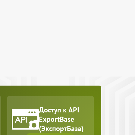
Доступ к API
ExportBase
(ЭкспортБаза)