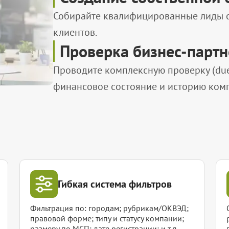
Собирайте квалифицированные лиды с 
клиентов.
Проверка бизнес-парт
Проводите комплексную проверку (due 
финансовое состояние и историю ком
Гибкая система фильтров
Фильтрация по: городам; рубрикам/ОКВЭД;
правовой форме; типу и статусу компании;
размеру по МСП; дате регистрации; и т.д.