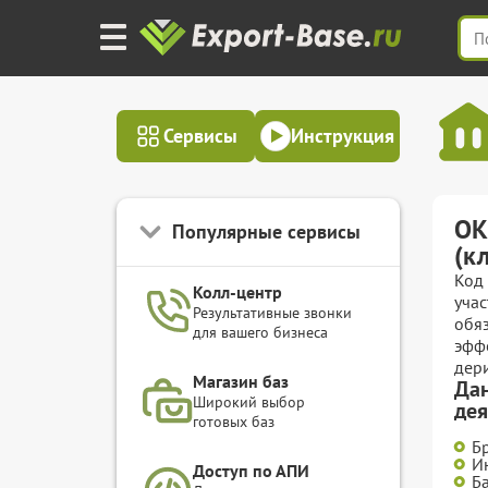
Сервисы
Инструкция
ОК
Популярные сервисы
(к
Код 
Колл-центр
уча
Результативные звонки
обяз
для вашего бизнеса
эффе
дер
Магазин баз
Дан
Широкий выбор
дея
готовых баз
Б
И
Доступ по АПИ
Б