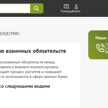
Помощь
Войти
РЮЛ/ЕГРИП
Наши 
П
д
ю взаимных обязательств
П
ту взаимных обязательств между
авлять и взаимно компенсировать
рощает процесс расчётов и повышает
то используются в сфере ценных бумаг,
 со следующими видами