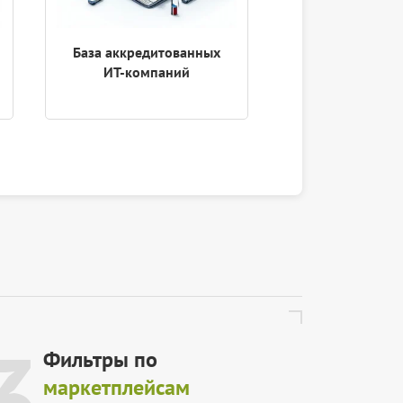
База аккредитованных
База продавц
ИТ-компаний
(OZON
3
Фильтры по
маркетплейсам