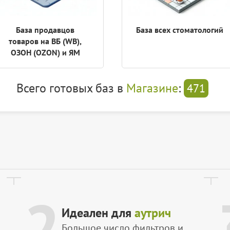
База продавцов
База всех стоматологий
товаров на ВБ (WB),
ОЗОН (OZON) и ЯМ
Всего готовых баз в
Магазине
:
471
2
Идеален для
аутрич
Большое число фильтров и