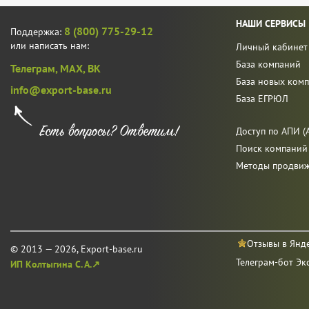
НАШИ СЕРВИСЫ
8 (800) 775-29-12
Поддержка:
или написать нам:
Личный кабинет
База компаний
Телеграм,
MAX,
ВК
База новых ком
info@export-base.ru
База ЕГРЮЛ
Доступ по АПИ (A
Поиск компаний
Методы продви
Отзывы в Янд
© 2013 — 2026, Export-base.ru
Телеграм-бот Эк
ИП Колтыгина С. А.↗