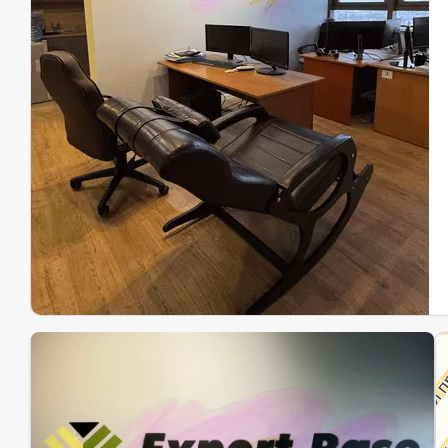
Эк
Ин
Ин