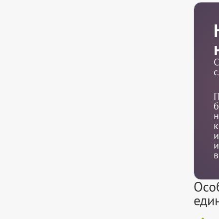
С
с
П
б
н
к
и
и
в
Осо
еди