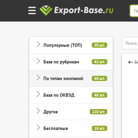
Популярные (ТОП)
30 шт.
База по рубрикам
82 шт.
В
По типам компаний
60 шт.
База по ОКВЭД
88 шт.
Другое
210 шт.
Бесплатные
18 шт.