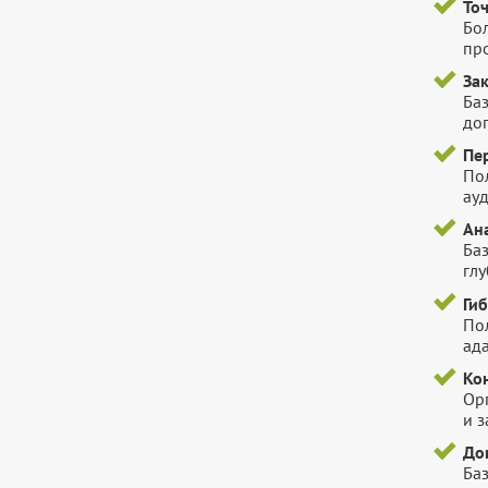
То
Бо
пр
За
Баз
до
Пе
По
ауд
Ан
Ба
гл
Ги
Пол
ада
Ко
Ор
и 
До
Ба