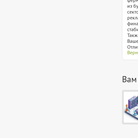
из б
сект
рекл
фина
стаб
Такж
Ваше
Отли
Верн
Вам