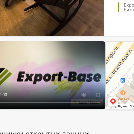
Expo
бизн
ЭкспортБейз
Информационный 
Информационная 
очники открытых данных