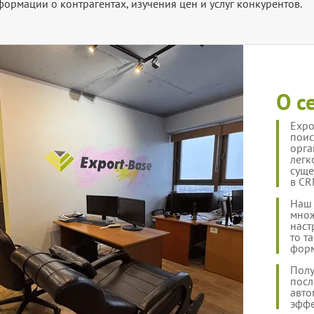
ормации о контрагентах, изучения цен и услуг конкурентов.
О с
Expo
поис
орга
легк
суще
в CR
Наш 
множ
наст
то т
форм
Полу
посл
авто
эффе