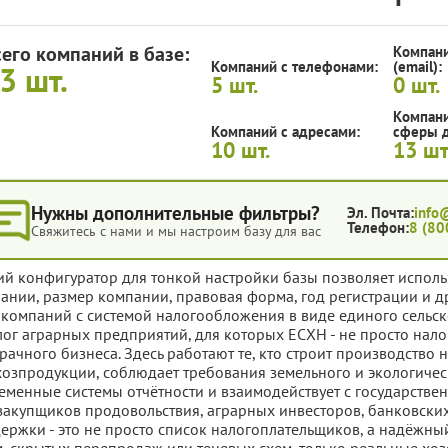
сего компаний в базе:
Компани
Компаний с телефонами:
(email):
13
шт.
5
шт.
0
шт.
Компани
Компаний с адресами:
сферы д
10
шт.
13
шт
Нужны дополнительные фильтры?
Эл. Почта:
info
Телефон:
8 (80
Свяжитесь с нами и мы настроим базу для вас
ий конфигуратор для тонкой настройки базы позволяет исполь
ании, размер компании, правовая форма, год регистрации и д
 компаний с системой налогообложения в виде единого сельск
лог аграрных предприятий, для которых ЕСХН - не просто налог
рачного бизнеса. Здесь работают те, кто строит производство 
хозпродукции, соблюдает требования земельного и экологическ
еменные системы отчётности и взаимодействует с государств
закупщиков продовольствия, аграрных инвесторов, банковских
ержки - это не просто список налогоплательщиков, а надёжны
, скрытых перепродаж или теневых схем, только реальные хозяй