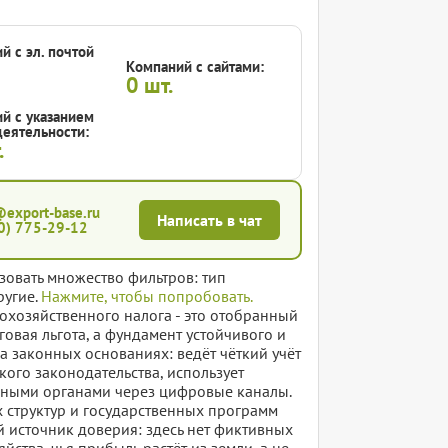
й с эл. почтой
Компаний с сайтами:
0
шт.
й с указанием
еятельности:
.
@export-base.ru
Написать в чат
0) 775-29-12
зовать множество фильтров: тип
ругие.
Нажмите, чтобы попробовать.
охозяйственного налога - это отобранный
овая льгота, а фундамент устойчивого и
на законных основаниях: ведёт чёткий учёт
ого законодательства, использует
енными органами через цифровые каналы.
 структур и государственных программ
й источник доверия: здесь нет фиктивных
ства, чья прибыль растёт из земли, а не