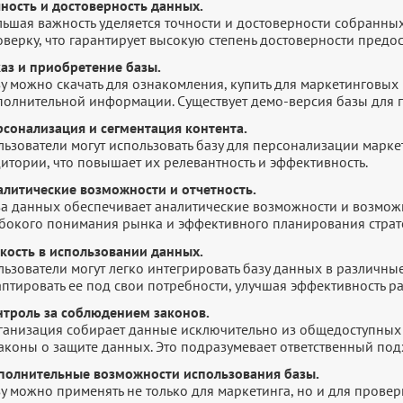
чность и достоверность данных.
льшая важность уделяется точности и достоверности собранны
оверку, что гарантирует высокую степень достоверности пред
каз и приобретение базы.
у можно скачать для ознакомления, купить для маркетинговых 
полнительной информации. Существует демо-версия базы для п
рсонализация и сегментация контента.
льзователи могут использовать базу для персонализации марк
итории, что повышает их релевантность и эффективность.
алитические возможности и отчетность.
за данных обеспечивает аналитические возможности и возмож
убокого понимания рынка и эффективного планирования страт
бкость в использовании данных.
ьзователи могут легко интегрировать базу данных в различны
птировать ее под свои потребности, улучшая эффективность р
нтроль за соблюдением законов.
ганизация собирает данные исключительно из общедоступных 
законы о защите данных. Это подразумевает ответственный по
полнительные возможности использования базы.
зу можно применять не только для маркетинга, но и для прове