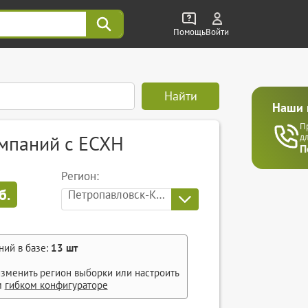
Помощь
Войти
Найти
Наши 
П
омпаний с ЕСХН
д
П
Регион:
б.
Петропавловск-Камчатский
ний в базе:
13
шт
зменить регион выборки или настроить
м
гибком конфигураторе