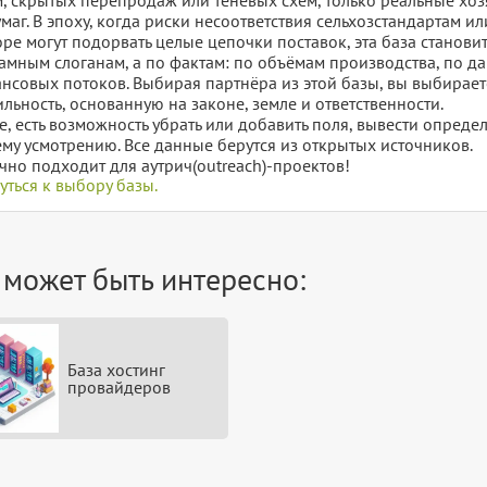
умаг. В эпоху, когда риски несоответствия сельхозстандартам 
оре могут подорвать целые цепочки поставок, эта база станови
амным слоганам, а по фактам: по объёмам производства, по д
нсовых потоков. Выбирая партнёра из этой базы, вы выбирает
ильность, основанную на законе, земле и ответственности.
е, есть возможность убрать или добавить поля, вывести опред
му усмотрению. Все данные берутся из открытых источников.
чно подходит для аутрич(outreach)-проектов!
уться к выбору базы.
 может быть интересно:
База хостинг
провайдеров