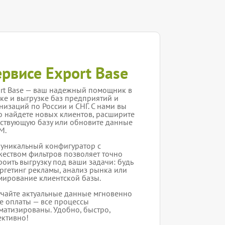
ервисе Export Base
rt Base — ваш надежный помощник в
ке и выгрузке баз предприятий и
низаций по России и СНГ. С нами вы
о найдете новых клиентов, расширите
ствующую базу или обновите данные
M.
уникальный конфигуратор с
еством фильтров позволяет точно
роить выгрузку под ваши задачи: будь
аргетинг рекламы, анализ рынка или
ирование клиентской базы.
чайте актуальные данные мгновенно
е оплаты — все процессы
матизированы. Удобно, быстро,
ктивно!