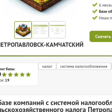
6 меся
База о
Наша 
Скачать
ПЕТРОПАВЛОВСК-КАМЧАТСКИЙ
налог
система налогообложения
инг базы
9
ок:
19
Базе компаний с системой налогооб
льскохозяйственного налога Петроп