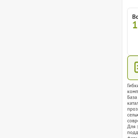
В
Гибк
комп
База
ката
проз
сель
совр
Для 
подд
ферм