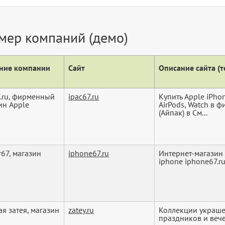
мер компаний (демо)
ние компании
Сайт
Описание сайта (те
7.ru, фирменный
ipac67.ru
Купить Apple iPhon
ин Apple
AirPods, Watch в 
(Айпак) в См...
r67, магазин
iphone67.ru
Интернет-магазин
iphone iphone67.r
ая затея, магазин
zatey.ru
Коллекции украше
праздников и вече