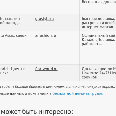
Бесплатная доставк
le, магазин
grostyle.ru
Быстрая доставка,
кой одежды
рассрочка и кешбэ
интернет-магазин..
olo Assn., салон
arfashion.ru
Официальный сайт U
Каталог. Доставка.
работает ...
orld - Цветы в
flor-world.ru
Доставка цветов М
нске
Нажмите 24/7! Не
срочной ...
увидеть больше данных о компаниях, потяните ползунок вправо.
льше данных о компаниях в
бесплатной демо-выгрузке.
 может быть интересно: