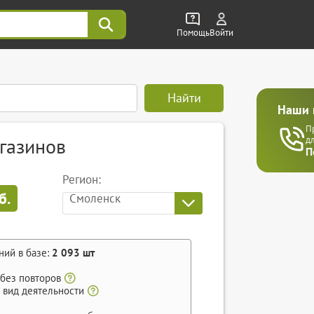
Помощь
Войти
Найти
Наши 
П
газинов
д
П
Регион:
б.
Смоленск
ний в базе:
2 093
шт
 без повторов
 вид деятельности