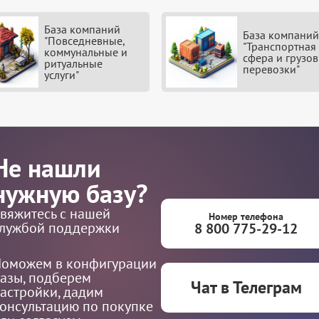
База компаний
База компаний
"Повседневные,
"Транспортная
коммунальные и
сфера и грузо
ритуальные
перевозки"
услуги"
Не нашли
нужную базу?
вяжитесь с нашей
Номер телефона
лужбой поддержки
8 800 775-29-12
оможем в конфигурации
азы, подберем
Чат в Телеграм
астройки, дадим
онсультацию по покупке