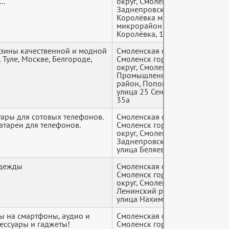
..
округ, Смоленск,
Заднепровский район,
Королёвка м-н,
микрорайон
Королёвка, 1а
азины качественной и модной
Смоленская область,
+7 (9*
 Туле, Москве, Белгороде,
Смоленск городской
округ, Смоленск,
Промышленный
район, Поповка м-н,
улица 25 Сентября,
35а
уары для сотовых телефонов.
Смоленская область,
+7 (9*
атареи для телефонов.
Смоленск городской
округ, Смоленск,
Заднепровский район,
улица Беляева, 6а
одежды
Смоленская область,
+7 (9*
Смоленск городской
округ, Смоленск,
Ленинский район,
улица Нахимова, 2
ы на смартфоны, аудио и
Смоленская область,
+7 (9*
сессуары и гаджеты!
Смоленск городской