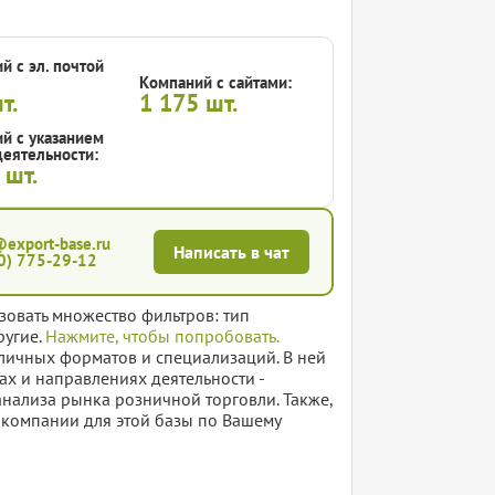
й с эл. почтой
Компаний с сайтами:
т.
1 175
шт.
й с указанием
еятельности:
3
шт.
@export-base.ru
Написать в чат
0) 775-29-12
зовать множество фильтров: тип
ругие.
Нажмите, чтобы попробовать.
личных форматов и специализаций. В ней
ах и направлениях деятельности -
анализа рынка розничной торговли. Также,
е компании для этой базы по Вашему