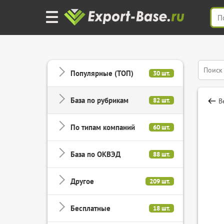
Популярные (ТОП)
30 шт.
База по рубрикам
82 шт.
В
По типам компаний
60 шт.
База по ОКВЭД
88 шт.
Другое
209 шт.
Бесплатные
18 шт.