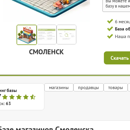
Вы можете и
базу в наше
6 меся
База о
Наша 
СМОЛЕНСК
Скачать
магазины
продавцы
товары
инг базы
7
ок:
63
Базе магазинов Смоленска