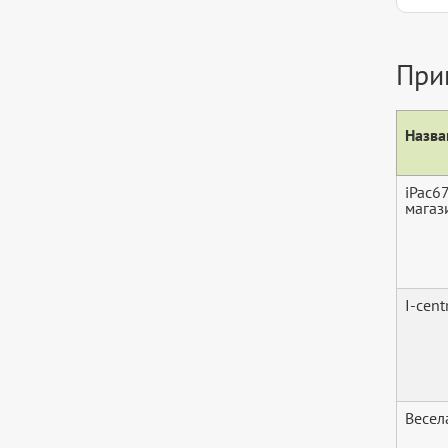
При
Назва
iPac6
магаз
I-cent
Весел