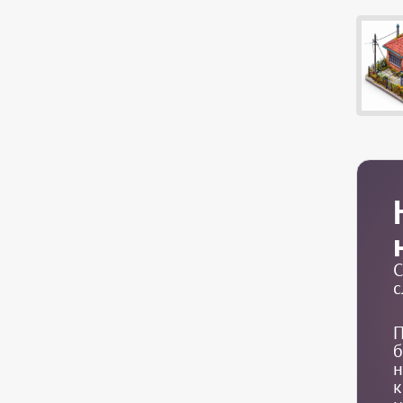
С
с
П
б
н
к