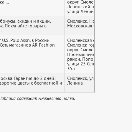
а ...
округ, Смоленск,
Ленинский район,
улица Ленина, 8а
 бонусы, скидки и акции,
Смоленск, Ново-
+7 (9*
к. Покупайте товары в
Московская ул., 2/8
.
.S. Polo Assn. в России.
Смоленская область,
+7 (9*
 Сеть магазинов AR Fashion
Смоленск городской
округ, Смоленск,
Промышленный
район, Поповка м-н,
улица 25 Сентября,
35а
осква. Гарантия до 2 дней!
Смоленск, улица
+7 (9*
дорогие цветы с бесплатной и
Ленина
 Таблица содержит множество полей.