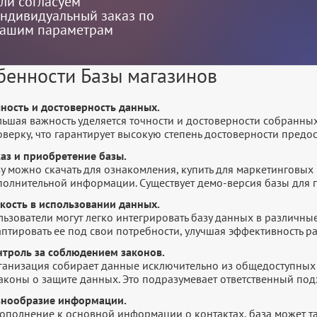
ли согласуем
ндивидуальный заказ по
ашим параметрам
бенности Базы магазинов
чность и достоверность данных.
льшая важность уделяется точности и достоверности собранны
оверку, что гарантирует высокую степень достоверности пред
каз и приобретение базы.
у можно скачать для ознакомления, купить для маркетинговых 
полнительной информации. Существует демо-версия базы для п
бкость в использовании данных.
ьзователи могут легко интегрировать базу данных в различны
птировать ее под свои потребности, улучшая эффективность р
нтроль за соблюдением законов.
ганизация собирает данные исключительно из общедоступных 
законы о защите данных. Это подразумевает ответственный по
знообразие информации.
дополнение к основной информации о контактах, база может т