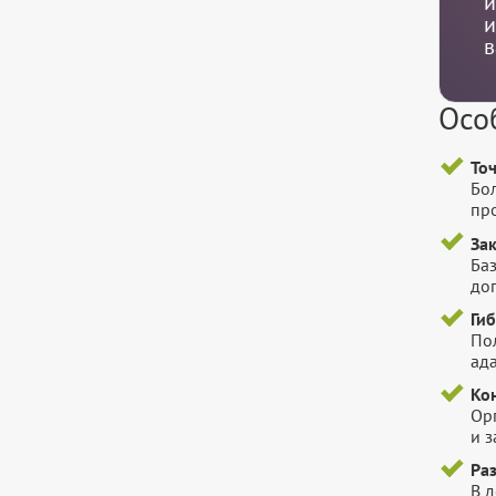
и
и
в
Осо
То
Бо
пр
За
Баз
до
Ги
Пол
ада
Ко
Ор
и 
Ра
В 