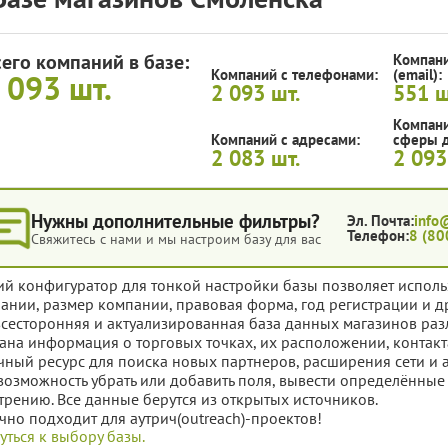
сего компаний в базе:
Компани
Компаний с телефонами:
(email):
 093
шт.
2 093
шт.
551
ш
Компани
Компаний с адресами:
сферы д
2 083
шт.
2 09
Нужны дополнительные фильтры?
Эл. Почта:
info
Телефон:
8 (80
Свяжитесь с нами и мы настроим базу для вас
ий конфигуратор для тонкой настройки базы позволяет исполь
ании, размер компании, правовая форма, год регистрации и д
всесторонняя и актуализированная база данных магазинов раз
ана информация о торговых точках, их расположении, контакт
чный ресурс для поиска новых партнеров, расширения сети и 
 возможность убрать или добавить поля, вывести определённы
трению. Все данные берутся из открытых источников.
чно подходит для аутрич(outreach)-проектов!
уться к выбору базы.