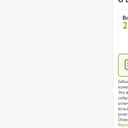
В
2
Гибк
комп
Это 
собр
отли
есть
усмо
Отли
Верн