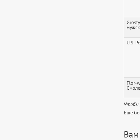
Grosty
мужс
U.S. P
Flor-w
Смоле
Чтобы 
Ещё бо
Вам