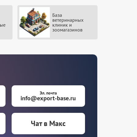
База
ветеринарных
вые
клиник и
зоомагазинов
Эл. почта
info@export-base.ru
Чат в Макс