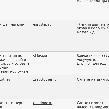
магазине для праз.
й шаг, магазин
easystep.ru
«Легкий шаг» маг
обуви в Воронеже,
Калуге и д...
, магазин по
siriust.ru
Запчасти и аксесс
же запчастей и
Аккумуляторные б
суаров к сотовым
Дисплеи для те...
онам,
етам, ноутбукам
lothes
zaayclothes.ru
Онлайн магазин 
One.ru, интернет-
droidone.ru
Самые низкие цен
ин
видео технику, ак