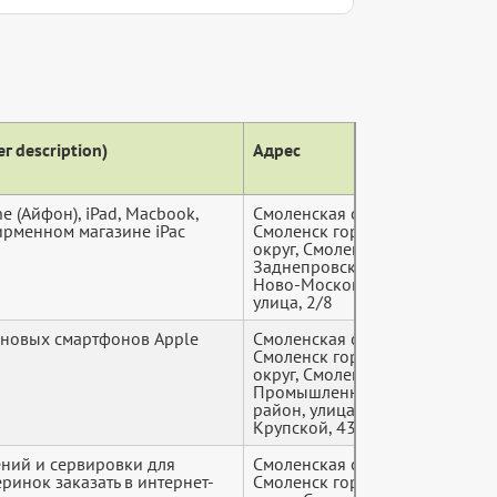
г description)
Адрес
Теле
e (Айфон), iPad, Macbook,
Смоленская область,
+7 (9*
фирменном магазине iPac
Смоленск городской
округ, Смоленск,
Заднепровский район,
Ново-Московская
улица, 2/8
 новых смартфонов Apple
Смоленская область,
+7 (9*
u
Смоленск городской
округ, Смоленск,
Промышленный
район, улица
Крупской, 43а
ний и сервировки для
Смоленская область,
+7 (9*
ринок заказать в интернет-
Смоленск городской