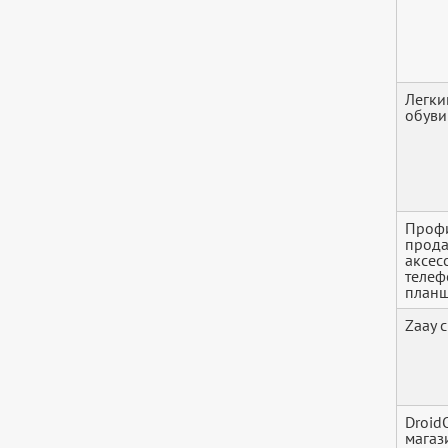
Легки
обуви
Профи
прода
аксес
телеф
планш
Zaay c
Droid
магаз