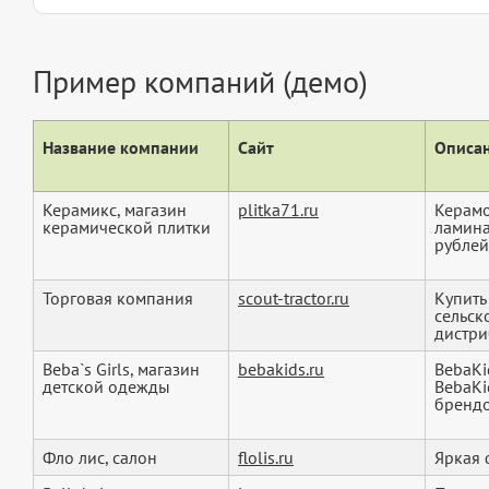
Пример компаний (демо)
Название компании
Сайт
Описан
Керамикс, магазин
plitka71.ru
Керамо
керамической плитки
ламина
рублей.
Торговая компания
scout-tractor.ru
Купить
сельск
дистри
Beba`s Girls, магазин
bebakids.ru
BebaKi
детской одежды
BebaKi
брендо
Фло лис, салон
flolis.ru
Яркая 