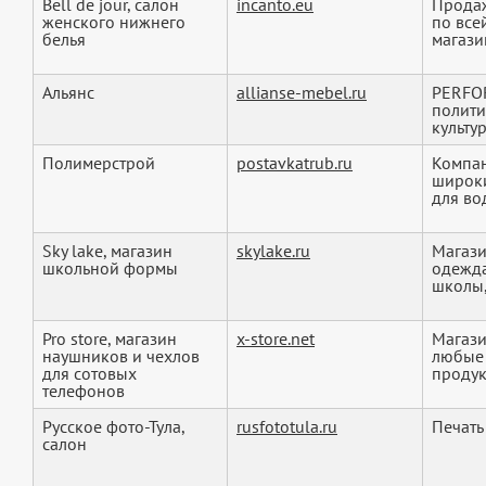
Bell de jour, салон
incanto.eu
Продаж
женского нижнего
по все
белья
магазин
Альянс
allianse-mebel.ru
PERFOR
полити
культур
Полимерстрой
postavkatrub.ru
Компан
широки
для во
Sky lake, магазин
skylake.ru
Магази
школьной формы
одежда
школы,
Pro store, магазин
x-store.net
Магази
наушников и чехлов
любые 
для сотовых
продукц
телефонов
Русское фото-Тула,
rusfototula.ru
Печать
салон