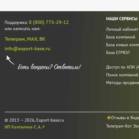
НАШИ СЕРВИСЫ
8 (800) 775-29-12
Поддержка:
или написать нам:
Личный кабинет
База компаний
Телеграм,
MAX,
ВК
База новых ком
info@export-base.ru
База ЕГРЮЛ
Доступ по АПИ (A
Поиск компаний
Методы продви
Отзывы в Янд
© 2013 — 2026, Export-base.ru
Телеграм-бот Эк
ИП Колтыгина С. А.↗