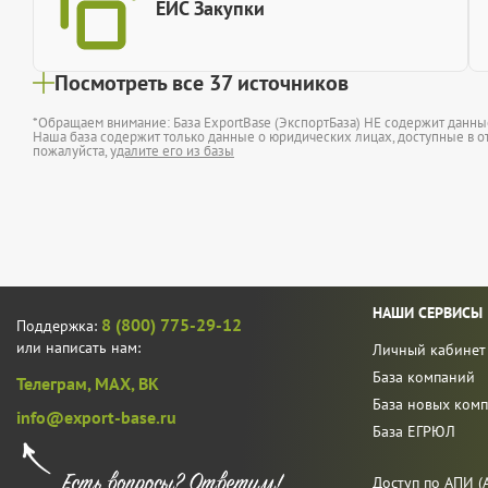
ЕИС Закупки
Посмотреть все 37 источников
*Обращаем внимание: База ExportBase (ЭкспортБаза) НЕ содержит данн
Наша база содержит только данные о юридических лицах, доступные в от
пожалуйста,
удалите его из базы
НАШИ СЕРВИСЫ
8 (800) 775-29-12
Поддержка:
или написать нам:
Личный кабинет
База компаний
Телеграм,
MAX,
ВК
База новых ком
info@export-base.ru
База ЕГРЮЛ
Доступ по АПИ (A