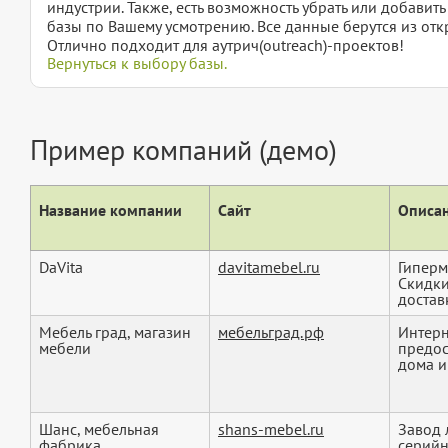
индустрии. Также, есть возможность убрать или добавит
базы по Вашему усмотрению. Все данные берутся из отк
Отлично подходит для аутрич(outreach)-проектов!
Вернуться к выбору базы.
Пример компаний (демо)
Название компании
Сайт
Описан
DaVita
davitamebel.ru
Гиперм
Скидки
доставк
Мебель град, магазин
мебельград.рф
Интерн
мебели
предос
дома и 
Шанс, мебельная
shans-mebel.ru
Завод 
фабрика
серийн