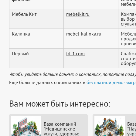
мебел
Мебель Кит
mebelkit.ru
Компан
выбор 
стулья 
Калинка
mebel-kalinka.ru
Мебель
продаж
произв
Первый
td-1.com
Снабже
спорти
оборуд
Чтобы увидеть больше данных о компаниях, потяните ползу
Ещё больше данных о компаниях в
бесплатной демо-выгр
Вам может быть интересно:
База компаний
Баз
"Медицинские
"На
услуги, здоровье
учр