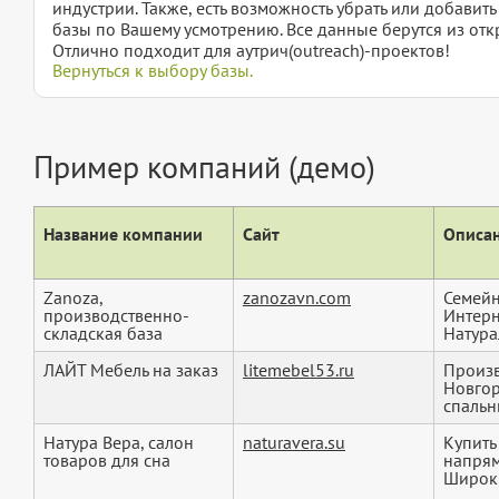
индустрии. Также, есть возможность убрать или добавит
базы по Вашему усмотрению. Все данные берутся из отк
Отлично подходит для аутрич(outreach)-проектов!
Вернуться к выбору базы.
Пример компаний (демо)
Название компании
Сайт
Описан
Zanoza,
zanozavn.com
Семейн
производственно-
Интерн
складская база
Натура
ЛАЙТ Мебель на заказ
litemebel53.ru
Произв
Новгор
спальн
Натура Вера, салон
naturavera.su
Купить
товаров для сна
напрям
Широки