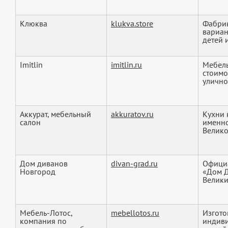
Клюква
klukva.store
Фабрик
вариан
детей и
Imitlin
imitlin.ru
Мебель
стоимо
уличной
Аккурат, мебельный
akkuratov.ru
Кухни 
салон
именно
Велико
Дом диванов
divan-grad.ru
Официа
Новгород
«Дом Д
Велики
Мебель-Лотос,
mebellotos.ru
Изгото
компания по
индиви