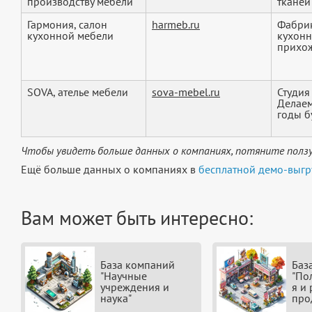
производству мебели
тканей 
Гармония, салон
harmeb.ru
Фабрик
кухонной мебели
кухонн
прихож
SOVA, ателье мебели
sova-mebel.ru
Студия
Делаем
годы бу
Чтобы увидеть больше данных о компаниях, потяните ползу
Ещё больше данных о компаниях в
бесплатной демо-выгр
Вам может быть интересно:
База компаний
Баз
"Научные
"По
учреждения и
я и
наука"
про