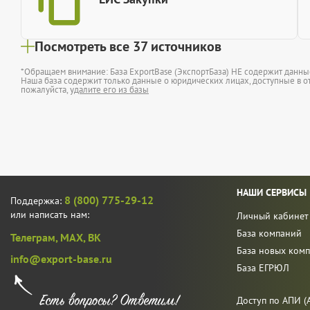
Посмотреть все 37 источников
*Обращаем внимание: База ExportBase (ЭкспортБаза) НЕ содержит данн
Наша база содержит только данные о юридических лицах, доступные в от
пожалуйста,
удалите его из базы
НАШИ СЕРВИСЫ
8 (800) 775-29-12
Поддержка:
или написать нам:
Личный кабинет
База компаний
Телеграм,
MAX,
ВК
База новых ком
info@export-base.ru
База ЕГРЮЛ
Доступ по АПИ (A