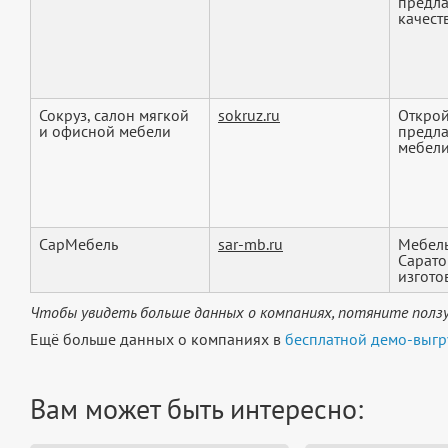
предла
качест
Сокруз, салон мягкой
sokruz.ru
Открой
и офисной мебели
предла
мебели
СарМебель
sar-mb.ru
Мебель
Сарато
изготов
Чтобы увидеть больше данных о компаниях, потяните ползу
Ещё больше данных о компаниях в
бесплатной демо-выгр
Вам может быть интересно: