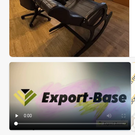
Эк
Ин
Ин