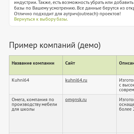
индустрии. Также, есть возможность убрать или добавит
базы по Вашему усмотрению. Все данные берутся из отк
Отлично подходит для аутрич(outreach)-проектов!
Вернуться к выбору базы.
Пример компаний (демо)
Название компании
Сайт
Описан
Kuhni64
kuhni64.ru
Изгото
с высо
соврем
Омега, компания по
omgnsk.ru
Изгото
производству мебели
оснаще
для школы
более 25