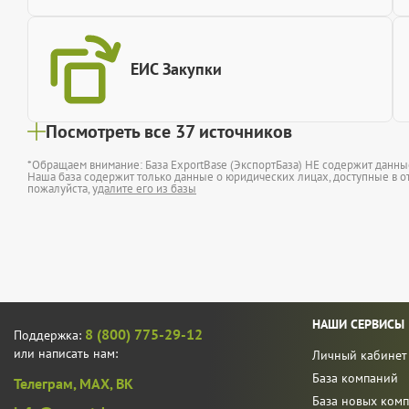
ЕИС Закупки
Посмотреть все 37 источников
*Обращаем внимание: База ExportBase (ЭкспортБаза) НЕ содержит данн
Наша база содержит только данные о юридических лицах, доступные в от
пожалуйста,
удалите его из базы
НАШИ СЕРВИСЫ
8 (800) 775-29-12
Поддержка:
или написать нам:
Личный кабинет
База компаний
Телеграм,
MAX,
ВК
База новых ком