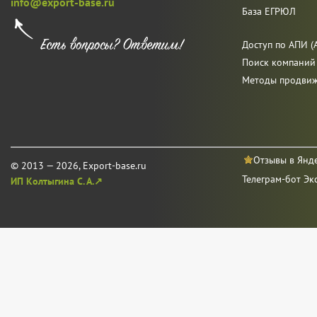
info@export-base.ru
База ЕГРЮЛ
Доступ по АПИ (A
Поиск компаний
Методы продви
Отзывы в Янд
© 2013 — 2026, Export-base.ru
Телеграм-бот Эк
ИП Колтыгина С. А.↗