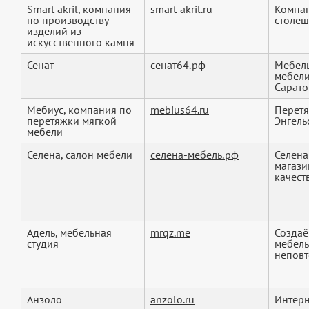
Smart akril, компания
smart-akril.ru
Компан
по производству
столеш
изделий из
искусственного камня
Сенат
сенат64.рф
Мебель
мебели
Саратов
Мебиус, компания по
mebius64.ru
Перетя
перетяжки мягкой
Энгель
мебели
Селена, салон мебели
селена-мебель.рф
Селена
магази
качеств
Адель, мебельная
mrqz.me
Создаё
студия
мебель
неповт
Анзоло
anzolo.ru
Интерн