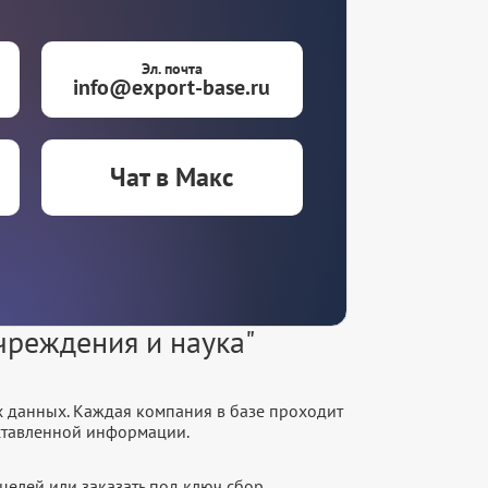
Эл. почта
info@export-base.ru
Чат в Макс
чреждения и наука"
х данных. Каждая компания в базе проходит
оставленной информации.
целей или заказать под ключ сбор