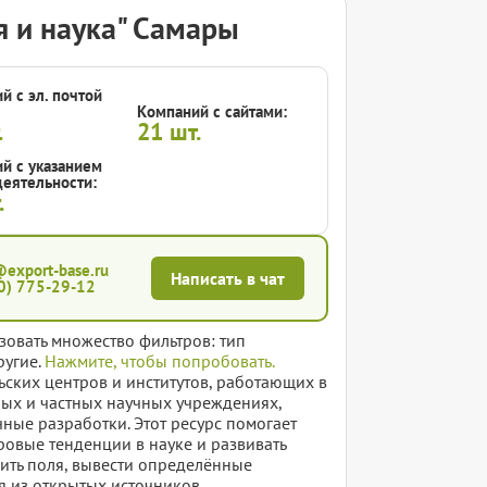
 и наука" Самары
й с эл. почтой
Компаний с сайтами:
.
21
шт.
й с указанием
еятельности:
.
@export-base.ru
Написать в чат
0) 775-29-12
зовать множество фильтров: тип
ругие.
Нажмите, чтобы попробовать.
ьских центров и институтов, работающих в
ных и частных научных учреждениях,
ные разработки. Этот ресурс помогает
ровые тенденции в науке и развивать
вить поля, вывести определённые
я из открытых источников.