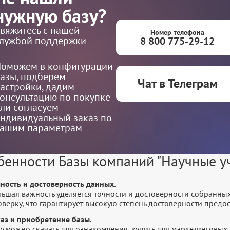
нужную базу?
вяжитесь с нашей
Номер телефона
лужбой поддержки
8 800 775-29-12
оможем в конфигурации
азы, подберем
Чат в Телеграм
астройки, дадим
онсультацию по покупке
ли согласуем
ндивидуальный заказ по
ашим параметрам
бенности Базы компаний "Научные у
чность и достоверность данных.
льшая важность уделяется точности и достоверности собранны
оверку, что гарантирует высокую степень достоверности пред
каз и приобретение базы.
у можно скачать для ознакомления, купить для маркетинговых 