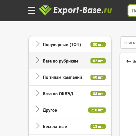
Популярные (ТОП)
30 шт.
База по рубрикам
82 шт.
В
По типам компаний
60 шт.
База по ОКВЭД
88 шт.
Другое
210 шт.
Бесплатные
18 шт.