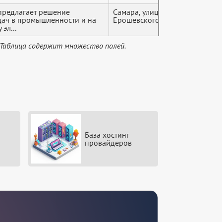
предлагает решение
Самара, улица
+7 (8*
ач в промышленности и на
Ерошевского, 3
эл...
 Таблица содержит множество полей.
База хостинг
провайдеров