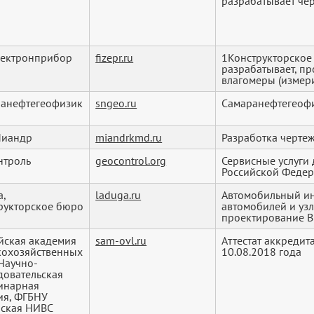
разрабатывает че
лектронприбор
fizepr.ru
1Конструкторское
разрабатывает, пр
влагомеры (измери
анефтегеофизик
sngeo.ru
Самаранефтегеофи
Миандр
miandrkmd.ru
Разработка черте
нтроль
geocontrol.org
Сервисные услуги
Российской Федера
а,
laduga.ru
Автомобильный и
рукторское бюро
автомобилей и уз
проектирование Ви
йская академия
sam-ovl.ru
Аттестат аккредит
кохозяйственных
10.08.2018 года
 Научно-
довательская
инарная
ия, ФГБНУ
ская НИВС