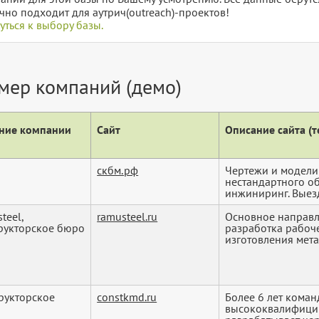
чно подходит для аутрич(outreach)-проектов!
уться к выбору базы.
мер компаний (демо)
ние компании
Сайт
Описание сайта (те
скбм.рф
Чертежи и модели
нестандартного об
инжиниринг. Выезд 
teel,
ramusteel.ru
Основное направл
рукторское бюро
разработка рабоч
изготовления мета.
рукторское
constkmd.ru
Более 6 лет коман
высококвалифици