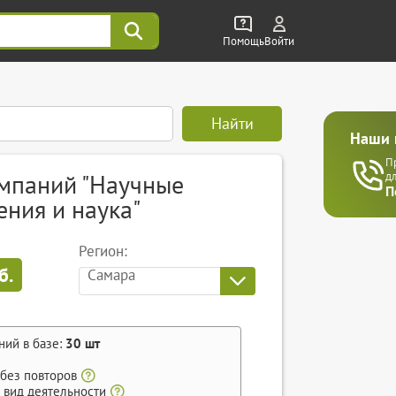
Помощь
Войти
Найти
Наши 
П
омпаний "Научные
д
П
ния и наука"
Регион:
б.
Самара
ний в базе:
30
шт
 без повторов
 вид деятельности