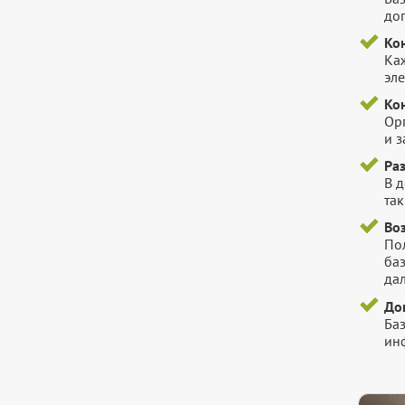
до
Ко
Ка
эл
Ко
Ор
и 
Ра
В 
так
Во
Пол
ба
да
До
Ба
инф