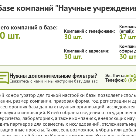
Базе компаний "Научные учреждения
сего компаний в базе:
Компани
Компаний с телефонами:
(email):
30
шт.
30
шт.
17
шт
Компани
Компаний с адресами:
сферы д
30
шт.
30
шт
Нужны дополнительные фильтры?
Эл. Почта:
info
Телефон:
8 (80
Свяжитесь с нами и мы настроим базу для вас
ий конфигуратор для тонкой настройки базы позволяет исполь
ании, размер компании, правовая форма, год регистрации и д
всесторонняя база данных научных организаций, исследовател
е науки и инноваций. В ней собраны сведения о государствен
ерситетах, лабораториях, а также компаниях, внедряющих науч
дить партнеров для совместных исследований, отслеживать ми
вационные проекты. Также, есть возможность убрать или доба
ании для этой базы по Вашему усмотрению. Все данные берутс