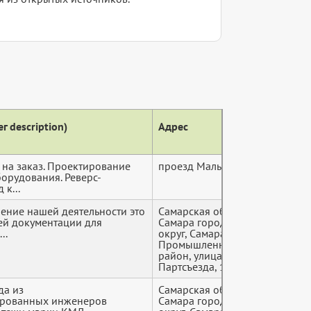
г description)
Адрес
Теле
 на заказ. Проектирование
проезд Мальцева, 7
+7 (9*
орудования. Реверс-
к...
ение нашей деятельности это
Самарская область,
+7 (9*
ей документации для
Самара городской
..
округ, Самара,
Промышленный
район, улица 22
Партсъезда, 182
да из
Самарская область,
+7 (9*
рованных инженеров
Самара городской