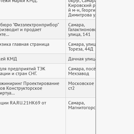
ртежи марки КМД.
округ, Самара,
Кировский район, 13-
й м-н, Георгия
Димитрова улица, 14
 бюро "Физэлектронприбор"
Самара,
+7 (9*
оизводит и продает
Галактионовская
те...
улица, 141
зика главная страница
Самара, улица Мориса
+7 (9*
Тореза, 44Д
жей КМД
Дачная улица, 2 к2
+7 (9*
 для предприятий ТЭК
Самара, посёлок
+7 (9*
ции и стран СНГ.
Мехзавод
нжиниринг Проектирование
Московское шоссе, 4а
+7 (9*
лов Конструкторское
ст2
ртуа...
ации RA.RU.21HK69 от
Самара,
+7 (9*
Магнитогорская ул., 8