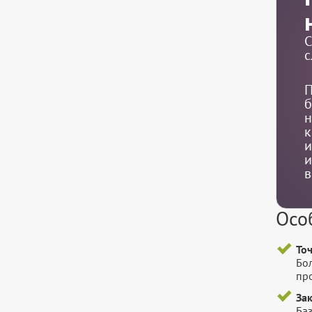
С
с
П
б
н
к
и
и
в
Осо
То
Бо
пр
За
Баз