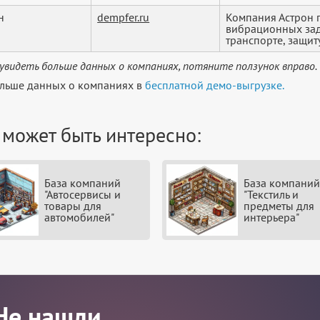
н
dempfer.ru
Компания Астрон 
вибрационных зад
транспорте, защиту 
увидеть больше данных о компаниях, потяните ползунок вправо.
льше данных о компаниях в
бесплатной демо-выгрузке.
 может быть интересно:
База компаний
База компаний
"Автосервисы и
"Текстиль и
товары для
предметы для
автомобилей"
интерьера"
Не нашли