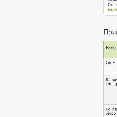
Отли
Верн
При
Назва
Скбм
Ramus
конст
Конст
бюро