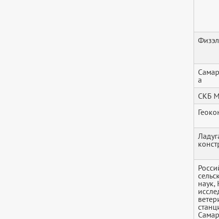
Физэ
Самар
а
СКБ 
Геоко
Ладуг
конст
Росси
сельс
наук,
иссле
ветер
станц
Самар