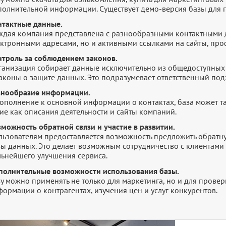
полнительной информации. Существует демо-версия базы для п
нтактные данные.
ждая компания представлена с разнообразными контактными 
ектронными адресами, но и активными ссылками на сайты, про
нтроль за соблюдением законов.
ганизация собирает данные исключительно из общедоступных 
законы о защите данных. Это подразумевает ответственный по
знообразие информации.
дополнение к основной информации о контактах, база может т
ие как описания деятельности и сайты компаний.
зможность обратной связи и участие в развитии.
ьзователям предоставляется возможность предложить обратную
зы данных. Это делает возможным сотрудничество с клиентами 
льнейшего улучшения сервиса.
полнительные возможности использования базы.
зу можно применять не только для маркетинга, но и для прове
ормации о контрагентах, изучения цен и услуг конкурентов.