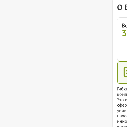
О 
В
Гибк
комп
Это 
сфер
унив
нахо
инно
комп