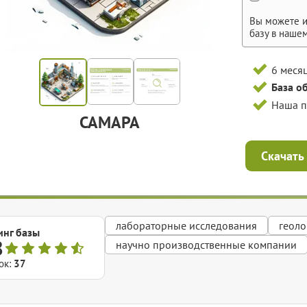
Вы можете и
базу в наше
6 меся
База о
Наша 
САМАРА
Скачать
лабораторные исследования
геоло
инг базы
8
научно производственные компании
ок:
37