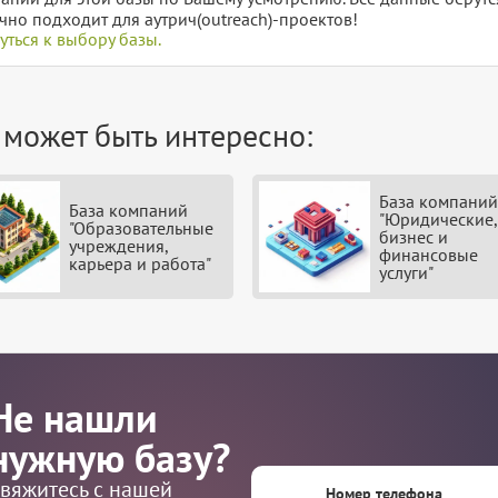
чно подходит для аутрич(outreach)-проектов!
уться к выбору базы.
 может быть интересно:
База компаний
База компаний
"Юридические,
"Образовательные
бизнес и
учреждения,
финансовые
карьера и работа"
услуги"
Не нашли
нужную базу?
вяжитесь с нашей
Номер телефона