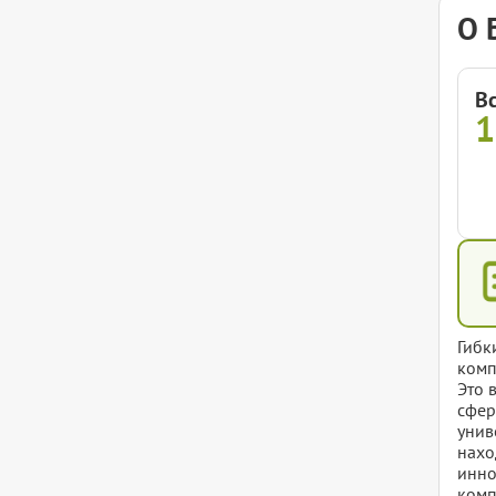
О 
В
Гибк
комп
Это 
сфер
унив
нахо
инно
комп