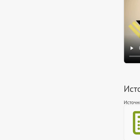
Ист
Источн