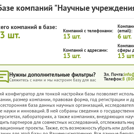
Базе компаний "Научные учреждения
сего компаний в базе:
Компани
Компаний с телефонами:
(email):
13
шт.
13
шт.
6
шт.
Компани
Компаний с адресами:
сферы д
13
шт.
13
шт
Нужны дополнительные фильтры?
Эл. Почта:
info
Телефон:
8 (80
Свяжитесь с нами и мы настроим базу для вас
ий конфигуратор для тонкой настройки базы позволяет исполь
ании, размер компании, правовая форма, год регистрации и д
всесторонняя база данных научных организаций, исследовател
е науки и инноваций. В ней собраны сведения о государствен
ерситетах, лабораториях, а также компаниях, внедряющих науч
дить партнеров для совместных исследований, отслеживать ми
вационные проекты. Также, есть возможность убрать или доба
ании для этой базы по Вашему усмотрению. Все данные берутс