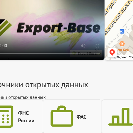
Информационная 
очники открытых данных
ики открытых данных
ФНС
ФАС
России