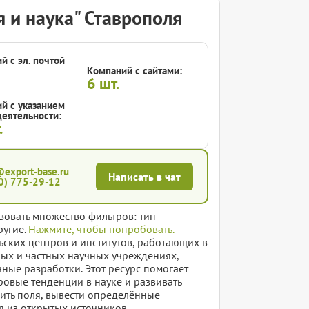
 и наука" Ставрополя
й с эл. почтой
Компаний с сайтами:
6
шт.
й с указанием
еятельности:
.
@export-base.ru
Написать в чат
0) 775-29-12
зовать множество фильтров: тип
ругие.
Нажмите, чтобы попробовать.
ьских центров и институтов, работающих в
ных и частных научных учреждениях,
ные разработки. Этот ресурс помогает
ровые тенденции в науке и развивать
вить поля, вывести определённые
я из открытых источников.