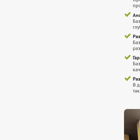
пр
Ан
Ба
гл
Ра
Ба
ра
Га
Баз
ка
Ра
В 
так