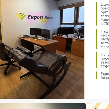
Expo
поис
орга
легк
суще
в CR
Наш 
множ
наст
то т
форм
Полу
посл
авто
эффе
Expo
бизн
ЭкспортБейз
Информационный 