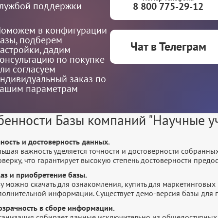
лужбой поддержки
8 800 775-29-12
оможем в конфигурации
азы, подберем
Чат в Телеграм
астройки, дадим
онсультацию по покупке
ли согласуем
ндивидуальный заказ по
ашим параметрам
бенности Базы компаний "Научные у
чность и достоверность данных.
льшая важность уделяется точности и достоверности собранны
оверку, что гарантирует высокую степень достоверности пред
каз и приобретение базы.
у можно скачать для ознакомления, купить для маркетинговых 
полнительной информации. Существует демо-версия базы для п
озрачность в сборе информации.
ганизация собирает данные исключительно из общедоступных 