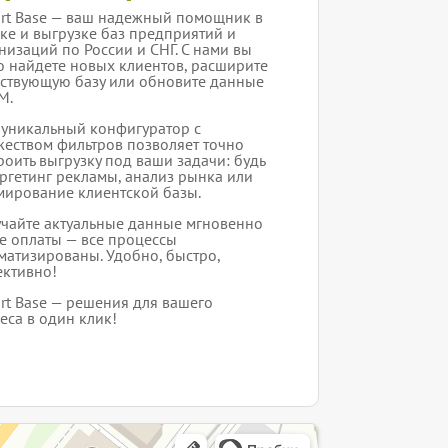
rt Base — ваш надежный помощник в
ке и выгрузке баз предприятий и
низаций по России и СНГ. С нами вы
о найдете новых клиентов, расширите
ствующую базу или обновите данные
M.
уникальный конфигуратор с
еством фильтров позволяет точно
роить выгрузку под ваши задачи: будь
аргетинг рекламы, анализ рынка или
ирование клиентской базы.
чайте актуальные данные мгновенно
е оплаты — все процессы
матизированы. Удобно, быстро,
ктивно!
rt Base — решения для вашего
еса в один клик!
интернет-сайт в Ярославле