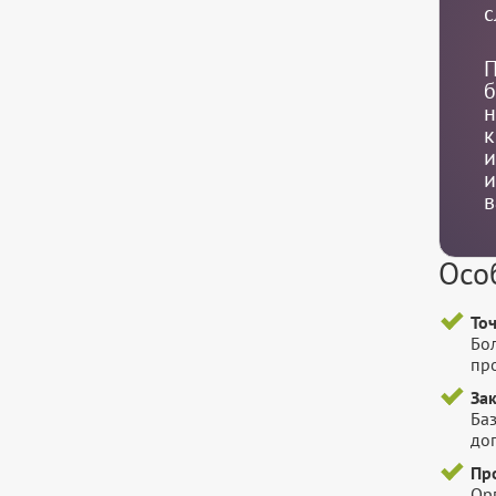
с
П
б
н
к
и
и
в
Осо
То
Бо
пр
За
Баз
до
Пр
Ор