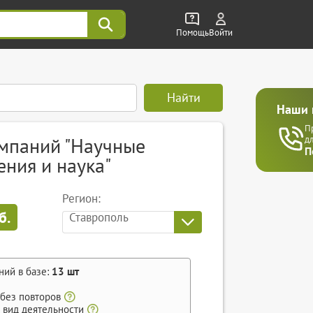
Помощь
Войти
Найти
Наши 
П
омпаний "Научные
д
П
ния и наука"
Регион:
б.
Ставрополь
ний в базе:
13
шт
 без повторов
 вид деятельности