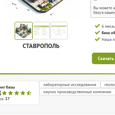
Вы можете и
базу в наше
6 меся
База о
Наша 
СТАВРОПОЛЬ
Скачать
лабораторные исследования
геоло
инг базы
8
научно производственные компании
ок:
37