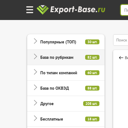
Популярные (ТОП)
30 шт.
База по рубрикам
82 шт.
В
По типам компаний
60 шт.
База по ОКВЭД
88 шт.
Другое
208 шт.
Бесплатные
18 шт.