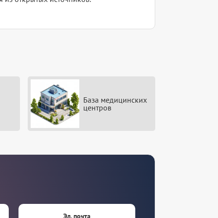
База медицинских
центров
Эл. почта