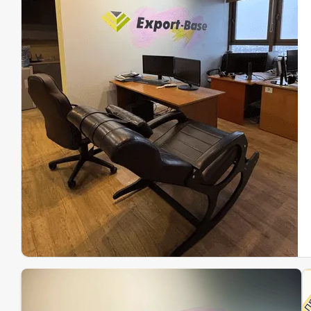
Эк
Ин
Ин