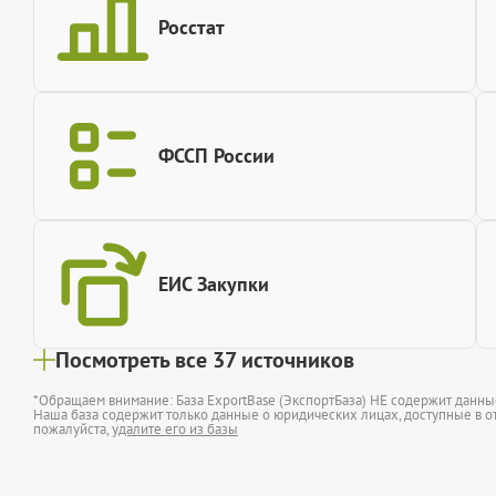
Росстат
ФССП России
ЕИС Закупки
Посмотреть все 37 источников
*Обращаем внимание: База ExportBase (ЭкспортБаза) НЕ содержит данн
Наша база содержит только данные о юридических лицах, доступные в от
пожалуйста,
удалите его из базы