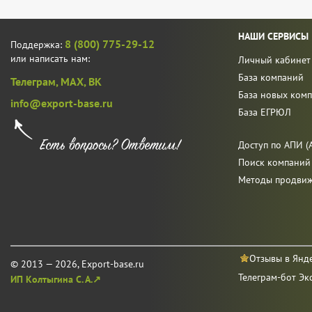
НАШИ СЕРВИСЫ
8 (800) 775-29-12
Поддержка:
или написать нам:
Личный кабинет
База компаний
Телеграм,
MAX,
ВК
База новых ком
info@export-base.ru
База ЕГРЮЛ
Доступ по АПИ (A
Поиск компаний
Методы продви
Отзывы в Янд
© 2013 — 2026, Export-base.ru
Телеграм-бот Эк
ИП Колтыгина С. А.↗