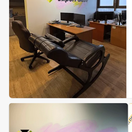
Эк
Ин
Ин