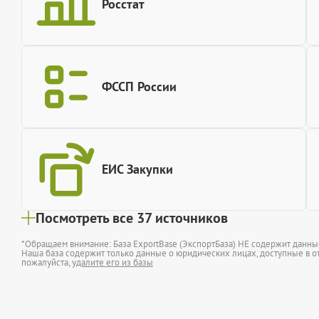
Росстат
ФССП России
ЕИС Закупки
Посмотреть все 37 источников
*Обращаем внимание: База ExportBase (ЭкспортБаза) НЕ содержит данн
Наша база содержит только данные о юридических лицах, доступные в от
пожалуйста,
удалите его из базы