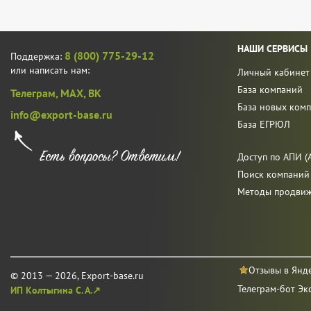
НАШИ СЕРВИСЫ
8 (800) 775-29-12
Поддержка:
или написать нам:
Личный кабинет
База компаний
Телеграм,
MAX,
ВК
База новых ком
info@export-base.ru
База ЕГРЮЛ
Доступ по АПИ (A
Поиск компаний
Методы продви
Отзывы в Янд
© 2013 — 2026, Export-base.ru
Телеграм-бот Эк
ИП Колтыгина С. А.↗