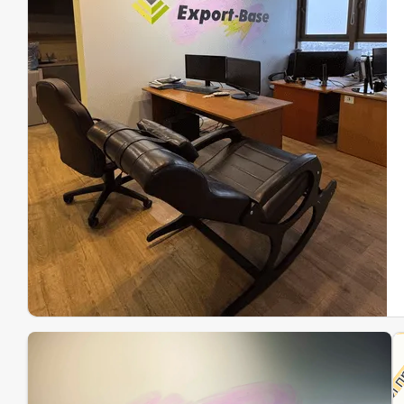
Эк
Ин
Ин