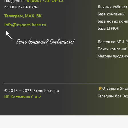
8 (800) 775-29-12
Поддержка:
или написать нам:
Личный кабинет
База компаний
Телеграм,
MAX,
ВК
База новых ком
info@export-base.ru
База ЕГРЮЛ
Доступ по АПИ (A
Поиск компаний
Методы продви
Отзывы в Янд
© 2013 — 2026, Export-base.ru
Телеграм-бот Эк
ИП Колтыгина С. А.↗