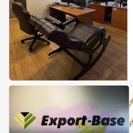
Эк
Ин
Ин