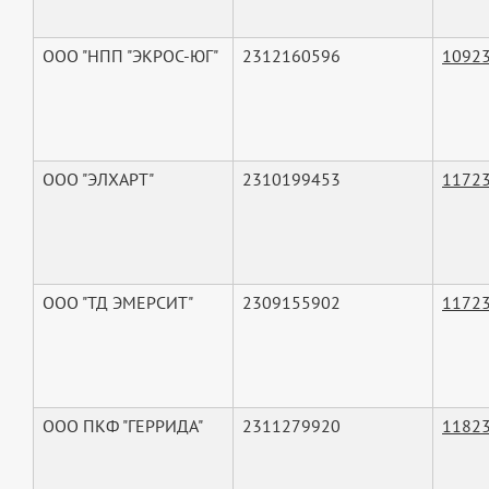
ООО "НПП "ЭКРОС-ЮГ"
2312160596
1092
ООО "ЭЛХАРТ"
2310199453
1172
ООО "ТД ЭМЕРСИТ"
2309155902
1172
ООО ПКФ "ГЕРРИДА"
2311279920
1182