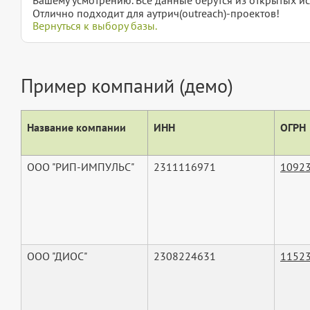
Отлично подходит для аутрич(outreach)-проектов!
Вернуться к выбору базы.
Пример компаний (демо)
Название компании
ИНН
ОГРН
ООО "РИП-ИМПУЛЬС"
2311116971
1092
ООО "ДИОС"
2308224631
1152