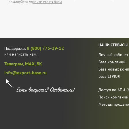
пожалуйста,
удалите его из базы
НАШИ СЕРВИСЫ
8 (800) 775-29-12
Поддержка:
или написать нам:
Личный кабинет
База компаний
Телеграм,
MAX,
ВК
База новых ком
info@export-base.ru
База ЕГРЮЛ
Доступ по АПИ (A
Поиск компаний
Методы продви