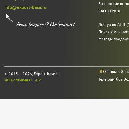
База новых ком
info@export-base.ru
База ЕГРЮЛ
Доступ по АПИ (A
Поиск компаний
Методы продви
Отзывы в Янд
© 2013 — 2026, Export-base.ru
Телеграм-бот Эк
ИП Колтыгина С. А.↗