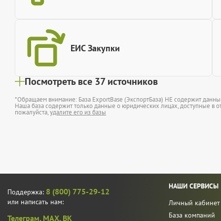
ЕИС Закупки
Посмотреть все 37 источников
*Обращаем внимание: База ExportBase (ЭкспортБаза) НЕ содержит данн
Наша база содержит только данные о юридических лицах, доступные в от
пожалуйста,
удалите его из базы
НАШИ СЕРВИСЫ
8 (800) 775-29-12
Поддержка:
или написать нам:
Личный кабинет
База компаний
Телеграм,
MAX,
ВК