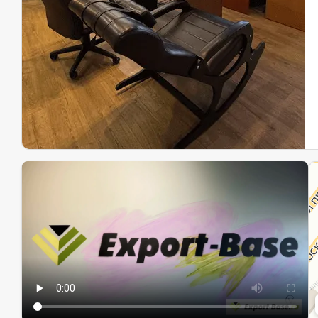
Эк
Ин
Ин