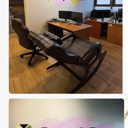
Эк
Ин
Ин