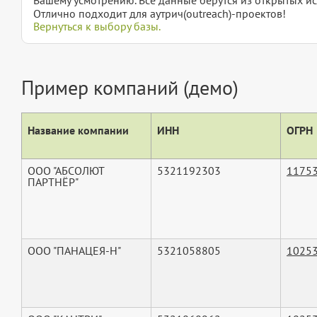
Отлично подходит для аутрич(outreach)-проектов!
Вернуться к выбору базы.
Пример компаний (демо)
Название компании
ИНН
ОГРН
ООО "АБСОЛЮТ
5321192303
1175
ПАРТНЁР"
ООО "ПАНАЦЕЯ-Н"
5321058805
1025