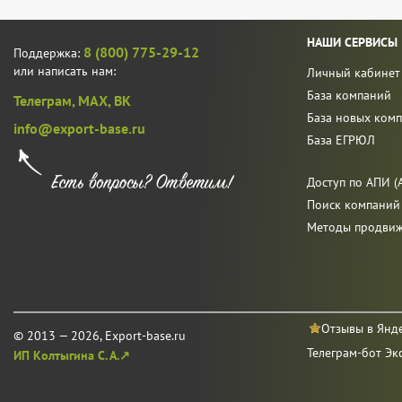
НАШИ СЕРВИСЫ
8 (800) 775-29-12
Поддержка:
или написать нам:
Личный кабинет
База компаний
Телеграм,
MAX,
ВК
База новых ком
info@export-base.ru
База ЕГРЮЛ
Доступ по АПИ (A
Поиск компаний
Методы продви
Отзывы в Янд
© 2013 — 2026, Export-base.ru
Телеграм-бот Эк
ИП Колтыгина С. А.↗