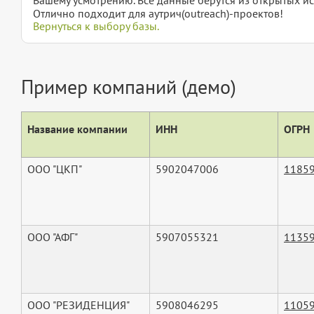
Отлично подходит для аутрич(outreach)-проектов!
Вернуться к выбору базы.
Пример компаний (демо)
Название компании
ИНН
ОГРН
ООО "ЦКП"
5902047006
1185
ООО "АФГ"
5907055321
1135
ООО "РЕЗИДЕНЦИЯ"
5908046295
1105