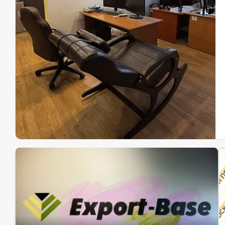
Эк
Ин
Ин