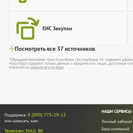
ЕИС Закупки
Посмотреть все 37 источников
*Обращаем внимание: База ExportBase (ЭкспортБаза) НЕ содержит данн
Наша база содержит только данные о юридических лицах, доступные в от
пожалуйста,
удалите его из базы
НАШИ СЕРВИСЫ
8 (800) 775-29-12
Поддержка:
или написать нам:
Личный кабинет
База компаний
Телеграм,
MAX,
ВК