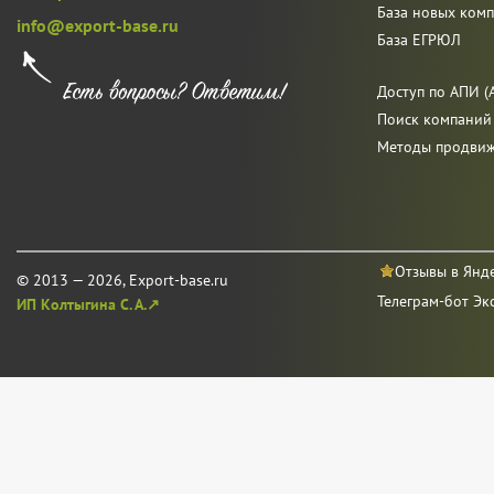
База новых ком
info@export-base.ru
База ЕГРЮЛ
Доступ по АПИ (A
Поиск компаний
Методы продви
Отзывы в Янд
© 2013 — 2026, Export-base.ru
Телеграм-бот Эк
ИП Колтыгина С. А.↗