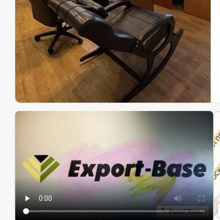
Эк
Ин
Ин