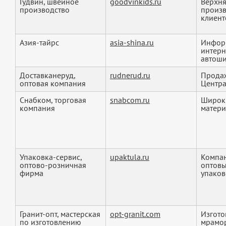
Гудвин, швейное
goodvinkids.ru
Верхня
производство
произв
клиенто
Азия-тайрс
asia-shina.ru
Информ
интерн
автоши
Доставканеруд,
rudnerud.ru
Продаж
оптовая компания
Центра
Снабком, торговая
snabcom.ru
Широки
компания
матери
Упаковка-сервис,
upaktula.ru
Компан
оптово-розничная
оптовы
фирма
упаков
Гранит-опт, мастерская
opt-granit.com
Изгото
по изготовлению
мрамор