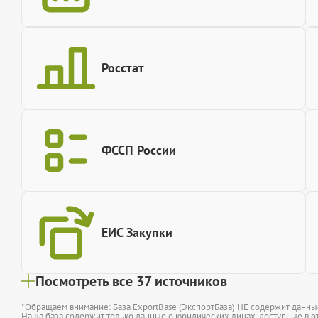
Росстат
ФССП России
ЕИС Закупки
Посмотреть все 37 источников
*Обращаем внимание: База ExportBase (ЭкспортБаза) НЕ содержит данн
Наша база содержит только данные о юридических лицах, доступные в от