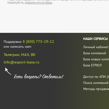
пожалуйста,
удалите его из базы
НАШИ СЕРВИСЫ
8 (800) 775-29-12
Поддержка:
или написать нам:
Личный кабинет
База компаний
Телеграм,
MAX,
ВК
База новых ком
info@export-base.ru
База ЕГРЮЛ
Доступ по АПИ (A
Поиск компаний
Методы продви