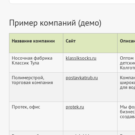
Пример компаний (демо)
Название компании
Сайт
Описан
Носочная фабрика
klassiksocks.ru
Оптом 
Классик Тула
детски
Колготк
Полимерстрой,
postavkatrub.ru
Компан
торговая компания
широки
для во
Протек, офис
protek.ru
Мы фор
бизнес
создав