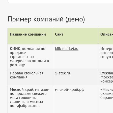
Пример компаний (демо)
Название компании
Сайт
Описан
КИИК, компания по
kiik-market.ru
Интерн
продаже
интерн
строительных
сопутс
материалов оптом и в
розницу
Первая стекольная
1-stek.ru
Стекля
компания
Москве
консер
Мясной край, магазин
мясной-край.рф
«Мясно
по продаже свежего
охлажд
мяса говядины,
баранин
свинины и мясных
полуфабрикатов