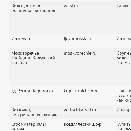
Вилси, оптово-
wilsi.ru
Титуль
розничная компания
Иджеван
ijevanrussia.ru
Иджева
Москворечье
moskvorechie.ru
Крупны
Трейдинг, Калужский
Более 
филиал
Прямые
Тд Регион Керамика
kupi-kirpich.com
Наша к
ассорт
как кир
Ветточка,
vettochka-vet.ru
Информ
ветеринарная клиника
Стройматериалы
всёдлялестниц.рф
Купить
оптом
Пилома