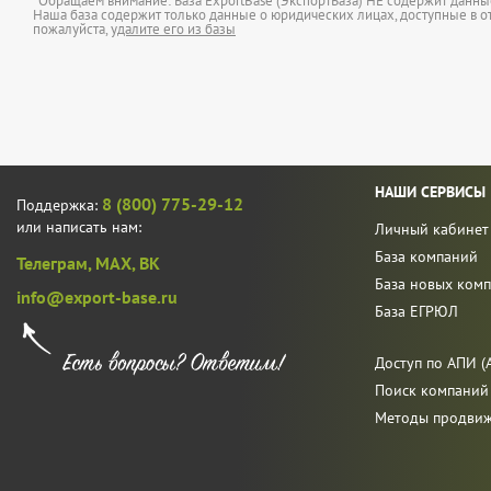
*Обращаем внимание: База ExportBase (ЭкспортБаза) НЕ содержит данн
Наша база содержит только данные о юридических лицах, доступные в от
пожалуйста,
удалите его из базы
НАШИ СЕРВИСЫ
8 (800) 775-29-12
Поддержка:
или написать нам:
Личный кабинет
База компаний
Телеграм,
MAX,
ВК
База новых ком
info@export-base.ru
База ЕГРЮЛ
Доступ по АПИ (A
Поиск компаний
Методы продви