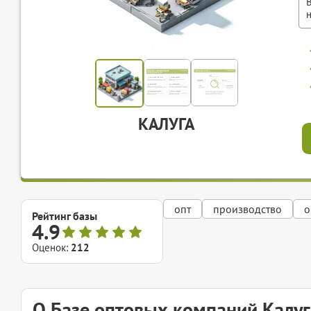
КАЛУГА
опт
производство
о
Рейтинг базы
4.9
Оценок:
212
О Базе оптовых компаний Калу