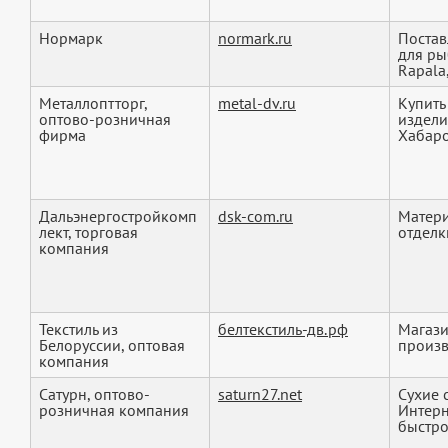
Нормарк
normark.ru
Постав
для ры
Rapala,
Металлоптторг,
metal-dv.ru
Купить
оптово-розничная
издели
фирма
Хабаров
Дальэнергостройкомп
dsk-com.ru
Матери
лект, торговая
отделк
компания
Текстиль из
белтекстиль-дв.рф
Магази
Белоруссии, оптовая
произв
компания
Сатурн, оптово-
saturn27.net
Сухие 
розничная компания
Интерн
быстро