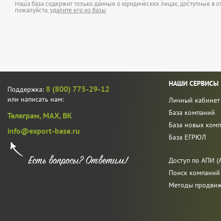
Наша база содержит только данные о юридических лицах, доступные в от
пожалуйста,
удалите его из базы
НАШИ СЕРВИСЫ
8 (800) 775-29-12
Поддержка:
или написать нам:
Личный кабинет
База компаний
Телеграм,
MAX,
ВК
База новых ком
info@export-base.ru
База ЕГРЮЛ
Доступ по АПИ (A
Поиск компаний
Методы продви