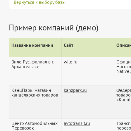
Вернуться к выбору базы.
Пример компаний (демо)
Название компании
Сайт
Описан
Вило Рус, филиал в г.
wilo.ru
Официа
Архангельске
Насосн
Native 
КанцПарк, магазин
kanzpark.ru
Федера
канцелярских товаров
товаро
«КанцП
Центр Автомобильных
avtotransit.ru
Трансп
Перевозок
перево