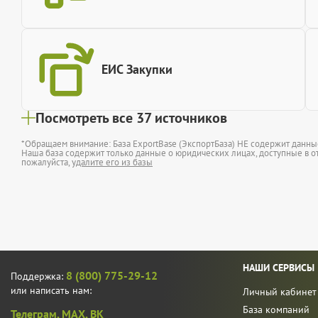
ЕИС Закупки
Посмотреть все 37 источников
*Обращаем внимание: База ExportBase (ЭкспортБаза) НЕ содержит данн
Наша база содержит только данные о юридических лицах, доступные в от
пожалуйста,
удалите его из базы
НАШИ СЕРВИСЫ
8 (800) 775-29-12
Поддержка:
или написать нам:
Личный кабинет
База компаний
Телеграм,
MAX,
ВК