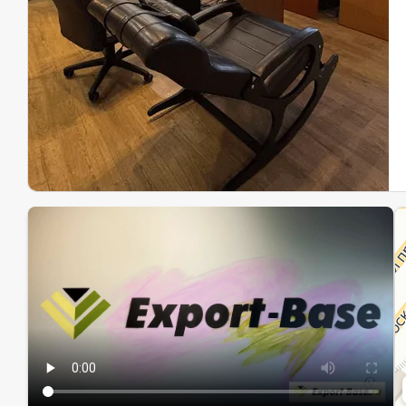
Эк
Ин
Ин