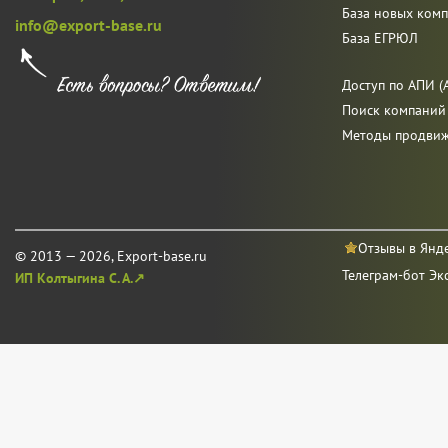
База новых ком
info@export-base.ru
База ЕГРЮЛ
Доступ по АПИ (A
Поиск компаний
Методы продви
Отзывы в Янд
© 2013 — 2026, Export-base.ru
Телеграм-бот Эк
ИП Колтыгина С. А.↗